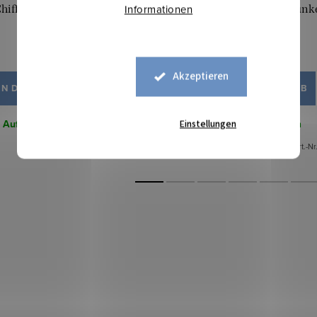
Informationen
hiffon Mil - Schwarz
Chiffon Mil – Grün dunk
5,50 €
5,40 €
Akzeptieren
IN DEN WARENKORB
IN DEN WARENKORB
Auf Lager
44,15 lfm
Auf Lager
20,9 lfm
Einstellungen
Art.-Nr.:
2202999
Art.-Nr