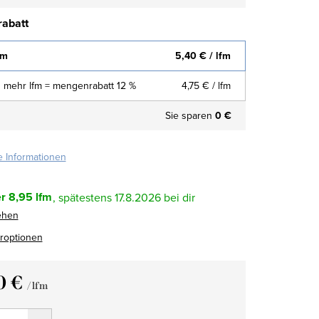
abatt
fm
5,40 €
/ lfm
 mehr lfm = mengenrabatt 12 %
4,75 €
/ lfm
Sie sparen
0 €
te Informationen
r
8,95 lfm
17.8.2026
ehen
eroptionen
0 €
/ lfm
fspreis: