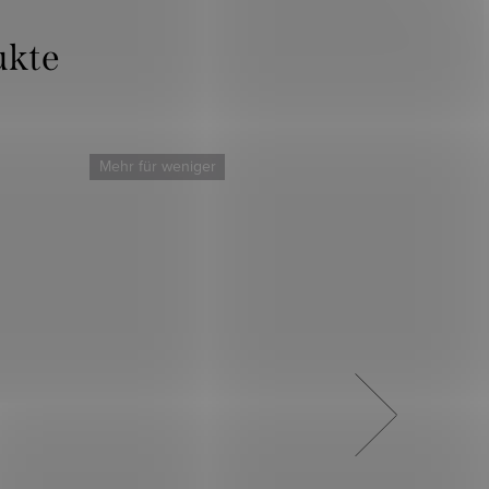
Mehr für weniger
Mehr für