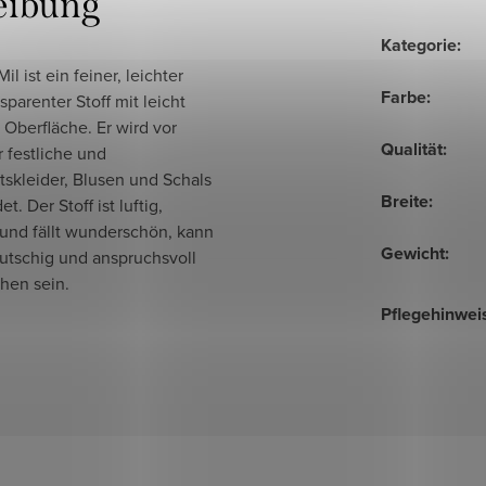
eibung
Kategorie
:
il ist ein feiner, leichter
Farbe
:
sparenter Stoff mit leicht
 Oberfläche. Er wird vor
Qualität
:
r festliche und
skleider, Blusen und Schals
Breite
:
t. Der Stoff ist luftig,
 und fällt wunderschön, kann
Gewicht
:
utschig und anspruchsvoll
hen sein.
Pflegehinwei