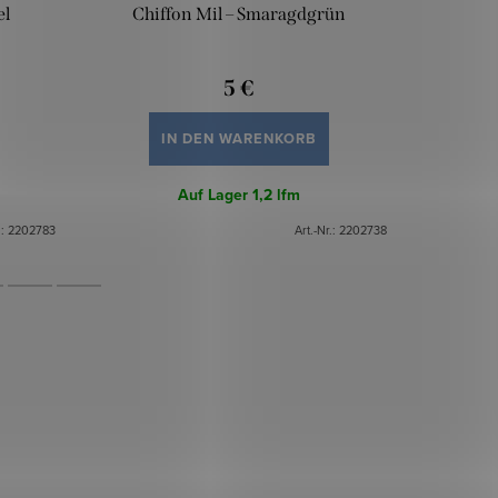
el
Chiffon Mil – Smaragdgrün
Chiffo
5 €
IN DEN WARENKORB
Auf Lager
1,2 lfm
.:
2202783
Art.-Nr.:
2202738