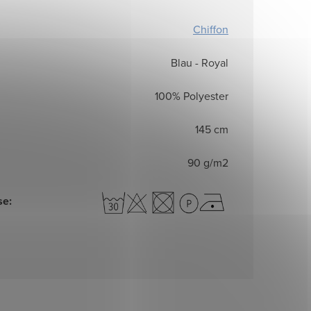
Chiffon
Blau - Royal
100% Polyester
145 cm
90 g/m2
se
: