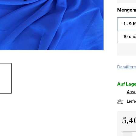
Mengenr
1 - 9 l
10 und
Detaillier
Auf Lage
Ans
Lief
5,4
Verkau