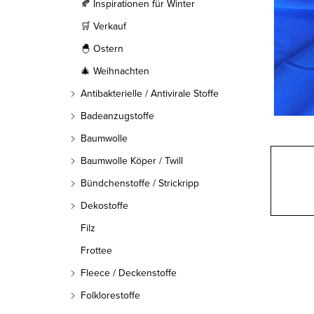
l
🍂 Inspirationen für Winter
🛒 Verkauf
e
🐣 Ostern
i
🎄 Weihnachten
s
Antibakterielle / Antivirale Stoffe
t
Badeanzugstoffe
Baumwolle
e
Baumwolle Köper / Twill
Bündchenstoffe / Strickripp
Dekostoffe
Filz
Frottee
Fleece / Deckenstoffe
Folklorestoffe