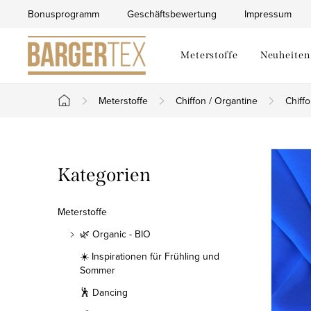
Zum
Bonusprogramm
Geschäftsbewertung
Impressum
Inhalt
springen
Meterstoffe
Neuheiten
Meterstoffe
Chiffon / Organtine
Chiff
Startseite
S
Kategorien
Kategorien
e
überspringen
i
Meterstoffe
t
🌿 Organic - BIO
☀️ Inspirationen für Frühling und
e
Sommer
n
🕺 Dancing