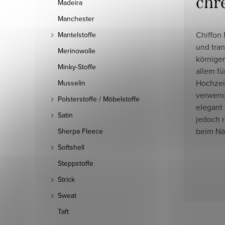
chr
Madeira
Manchester
Chiffon M
Mantelstoffe
und tran
Merinowolle
körniger
Minky-Stoffe
allem fü
Hochzeit
Musselin
verwende
Polsterstoffe / Möbelstoffe
elegant
Satin
jedoch r
beim Nä
Sherpa Fleece
Softshell
Steppstoffe
Strick
Sweat
Taft