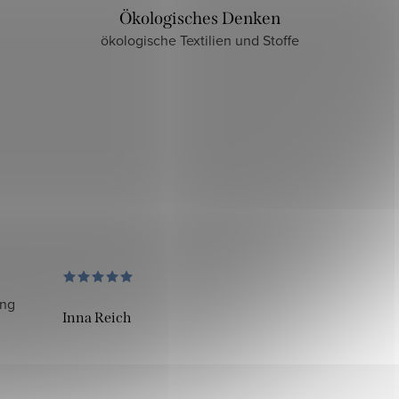
Ökologisches Denken
ökologische Textilien und Stoffe
ung
Inna Reich