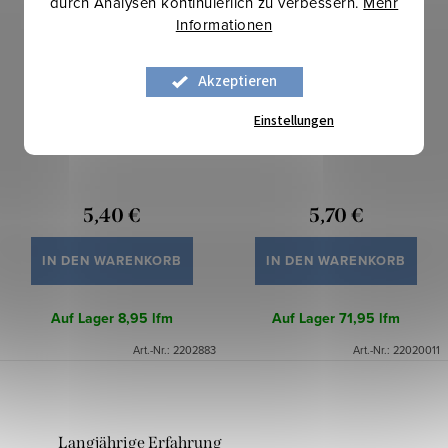
durch Analysen kontinuierlich zu verbessern.
Mehr
Informationen
Akzeptieren
Einstellungen
Chiffon Mil - Königsblau
Chiffon Mil - Weiß
5,40 €
5,70 €
IN DEN WARENKORB
IN DEN WARENKORB
Auf Lager
8,95 lfm
Auf Lager
71,95 lfm
Art.-Nr.:
2202883
Art.-Nr.:
22020011
Langjährige Erfahrung