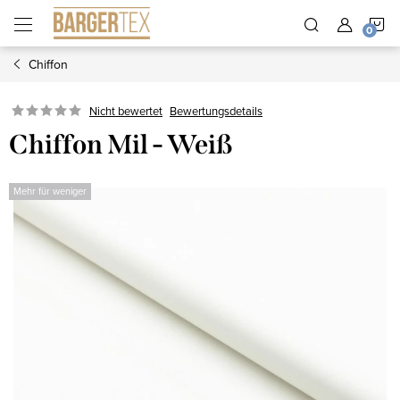
Zum
W
Inhalt
springen
Chiffon
Nicht bewertet
Bewertungsdetails
Chiffon Mil - Weiß
Mehr für weniger