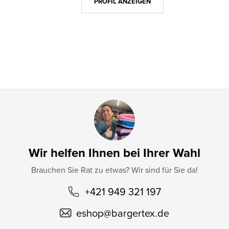
z
PROFIL ANZEIGEN
e
i
l
e
Wir helfen Ihnen bei Ihrer Wahl
Brauchen Sie Rat zu etwas? Wir sind für Sie da!
+421 949 321 197
eshop
@
bargertex.de