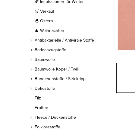
l
🍂 Inspirationen für Winter
🛒 Verkauf
e
🐣 Ostern
i
🎄 Weihnachten
s
Antibakterielle / Antivirale Stoffe
t
Badeanzugstoffe
Baumwolle
e
Baumwolle Köper / Twill
Bündchenstoffe / Strickripp
Dekostoffe
Filz
Frottee
Fleece / Deckenstoffe
Folklorestoffe