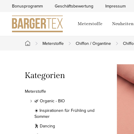
Zum
Bonusprogramm
Geschäftsbewertung
Impressum
Inhalt
springen
Meterstoffe
Neuheiten
Meterstoffe
Chiffon / Organtine
Chiff
Startseite
S
Kategorien
Kategorien
e
überspringen
i
Meterstoffe
t
🌿 Organic - BIO
☀️ Inspirationen für Frühling und
e
Sommer
n
🕺 Dancing