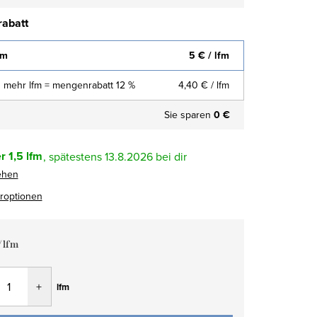
abatt
fm
5 €
/ lfm
 mehr lfm = mengenrabatt 12 %
4,40 €
/ lfm
Sie sparen
0 €
r
1,5 lfm
13.8.2026
ehen
eroptionen
/ lfm
fspreis:
lfm