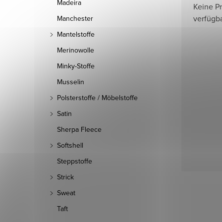
Madeira
Keine P
verfügb
Manchester
Mantelstoffe
Merinowolle
Minky-Stoffe
Musselin
Polsterstoffe / Möbelstoffe
Satin
Sherpa Fleece
Softshell
Steppstoffe
Strick
Sweat
Taft