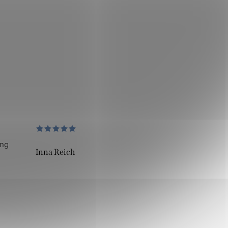
ung
Inna Reich