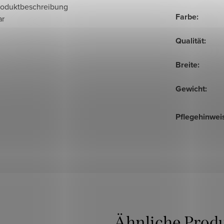
roduktbeschreibung
Farbe
:
ar
Qualität
:
Breite
:
Gewicht
:
Pflegehinwei