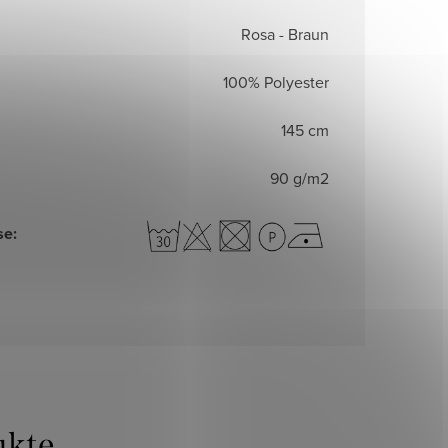
Rosa - Braun
100% Polyester
145 cm
90 g/m2
se
: