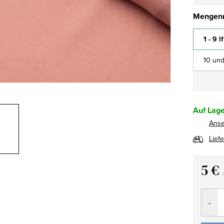
Mengenr
1 - 9 l
10 und
Auf Lage
Ans
Lief
5 €
Verkau