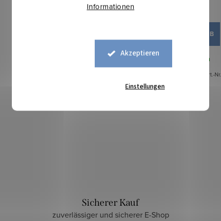
Informationen
5,40 €
IN DEN WARENKORB
Akzeptieren
Auf Lager
8,95 lfm
Art.-Nr
Einstellungen
Sicherer Kauf
zuverlässiger und sicherer E-Shop