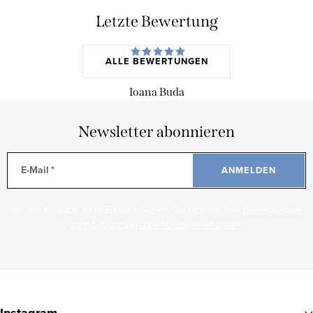
Letzte Bewertung
ALLE BEWERTUNGEN
Ioana Buda
Newsletter abonnieren
E-Mail
ANMELDEN
Mit der Eingabe Ihrer E-Mail erklären Sie sich mit den
Bedingungen
zum Schutz personenbezogener Daten
F
u