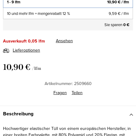
1 - 9 lfm
10,90 €
/ lfm
10 und mehr lfm = mengenrabatt 12 %
9,59 €
/ lfm
Sie sparen
0 €
Ansehen
Ausverkauft
0,05 lfm
Lieferoptionen
10,90 €
/ lfm
Verkaufspreis:
Artikelnummer:
2509660
Fragen
Teilen
Beschreibung
Hochwertiger elastischer Tüll von einem europäischen Hersteller, in
einer breiten Farbpalette, mit 80% Polyamid und 20% Elastan, mit