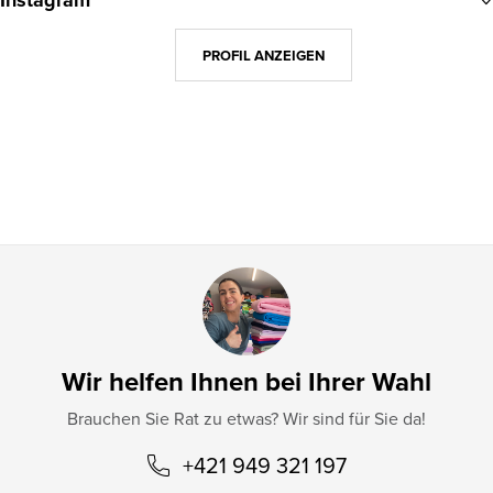
Instagram
ß
z
PROFIL ANZEIGEN
e
i
l
e
Wir helfen Ihnen bei Ihrer Wahl
Brauchen Sie Rat zu etwas? Wir sind für Sie da!
+421 949 321 197