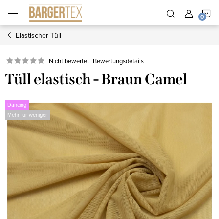
Zum
W
Inhalt
springen
Elastischer Tüll
Nicht bewertet
Bewertungsdetails
Tüll elastisch - Braun Camel
Dancing
Mehr für weniger