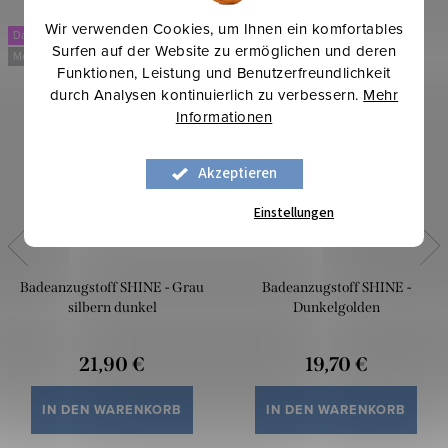
Wir verwenden Cookies, um Ihnen ein komfortables
Dancing
Dancing
Surfen auf der Website zu ermöglichen und deren
Mehr für weniger
Mehr für weniger
Funktionen, Leistung und Benutzerfreundlichkeit
durch Analysen kontinuierlich zu verbessern.
Mehr
Informationen
Akzeptieren
Einstellungen
Badeanzugstoff SHINE - Grau
Badeanzugstoff SHINE -
silbern dunkel
Dunkelgolden
21,90 €
19,70 €
IN DEN WARENKORB
IN DEN WARENKORB