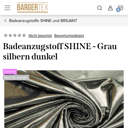
Zum
W
Inhalt
springen
Badeanzugstoffe SHINE und BRILIANT
Nicht bewertet
Bewertungsdetails
Badeanzugstoff SHINE - Grau
silbern dunkel
Dancing
Mehr für weniger