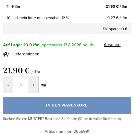
1 - 9 lfm
21,90 €
/ lfm
10 und mehr lfm = mengenrabatt 12 %
19,27 €
/ lfm
Sie sparen
0 €
Ansehen
Auf Lager
20,9 lfm
13.8.2026
Lieferoptionen
21,90 €
/ lfm
Verkaufspreis:
lfm
IN DEN WARENKORB
Suchen Sie ein MUSTER? Bestellen Sie 0,1 lfm (10 cm in voller Stoffbreite).
Artikelnummer:
2655991