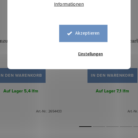
Informationen
Akzeptieren
zugstoff TIA - Helles Lila
Badeanzugstoff TIA - Azur
Einstellungen
13,10 €
13,10 €
IN DEN WARENKORB
IN DEN WARENKORB
Auf Lager
5,4 lfm
Auf Lager
7,1 lfm
Art.-Nr.:
2654433
Art.-Nr