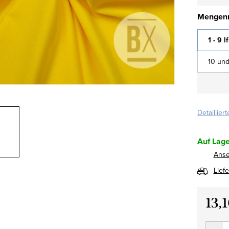
Mengenr
1 - 9 l
10 und
Detaillier
Auf Lage
Ans
Lief
13,
Verkau