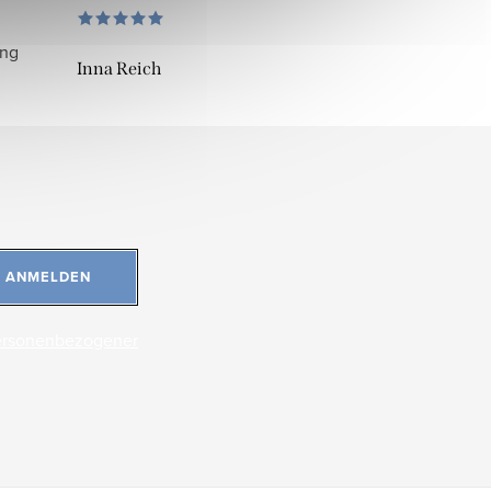
ung
Inna Reich
ANMELDEN
ersonenbezogener