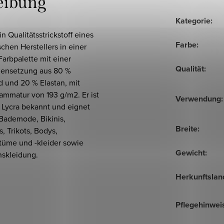
eibung
Kategorie
:
ein Qualitätsstrickstoff eines
Farbe
:
chen Herstellers in einer
Farbpalette mit einer
Qualität
:
ensetzung aus 80 %
d und 20 % Elastan, mit
ammatur von 193 g/m2. Er ist
Verwendung
:
 Lycra bekannt und eignet
 Bademode, Bikinis,
Breite
:
, Trikots, Bodys,
tüme und -kleider sowie
Gewicht
:
nskleidung.
Herkunftslan
Pflegehinwei