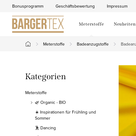
Zum
Bonusprogramm
Geschäftsbewertung
Impressum
Inhalt
springen
Meterstoffe
Neuheiten
Meterstoffe
Badeanzugstoffe
Badeanz
Startseite
S
Kategorien
Kategorien
e
überspringen
i
Meterstoffe
t
🌿 Organic - BIO
☀️ Inspirationen für Frühling und
e
Sommer
n
🕺 Dancing