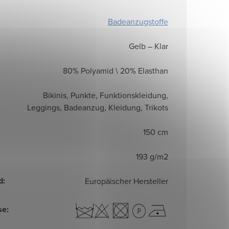
Badeanzugstoffe
Gelb – Klar
80% Polyamid \ 20% Elasthan
Bikinis, Punkte, Funktionskleidung,
Leggings, Badeanzug, Kleidung, Trikots
150 cm
193 g/m2
d
:
Europäischer Hersteller
se
: