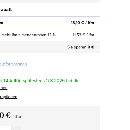
abatt
fm
13,10 €
/ lfm
 mehr lfm = mengenrabatt 12 %
11,53 €
/ lfm
Sie sparen
0 €
te Informationen
r
12,5 lfm
17.8.2026
ehen
eroptionen
10 €
/ lfm
fspreis: