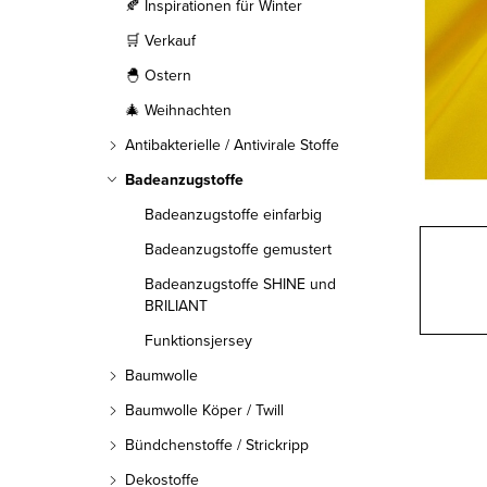
l
🍂 Inspirationen für Winter
🛒 Verkauf
e
🐣 Ostern
i
🎄 Weihnachten
s
Antibakterielle / Antivirale Stoffe
t
Badeanzugstoffe
Badeanzugstoffe einfarbig
e
Badeanzugstoffe gemustert
Badeanzugstoffe SHINE und
BRILIANT
Funktionsjersey
Baumwolle
Baumwolle Köper / Twill
Bündchenstoffe / Strickripp
Dekostoffe