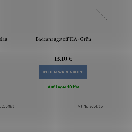
blau
Badeanzugstoff TIA - Grün
Bad
13,10 €
IN DEN WARENKORB
Auf Lager
10 lfm
.:
2654876
Art.-Nr.:
2654765