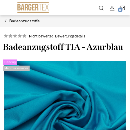
Zum
W
Inhalt
springen
Badeanzugstoffe
Nicht bewertet
Bewertungsdetails
Badeanzugstoff TIA - Azurblau
Dancing
Mehr für weniger