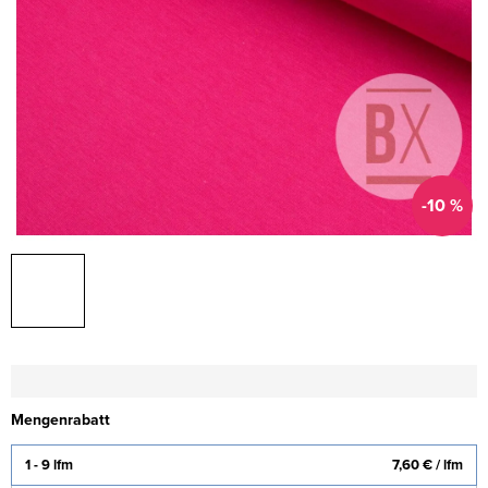
-10 %
Mengenrabatt
1 - 9 lfm
7,60 €
/ lfm