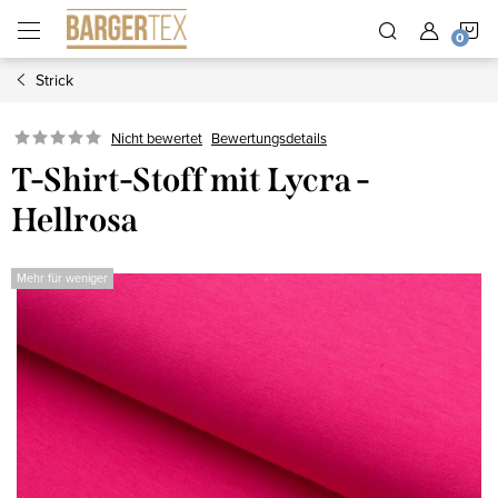
Zum
W
Inhalt
springen
Strick
Nicht bewertet
Bewertungsdetails
T-Shirt-Stoff mit Lycra -
Hellrosa
Mehr für weniger