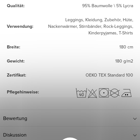
Qualität
:
95% Baumwolle \ 5% Lycra
Leggings, Kleidung, Zubehör, Hüte,
Verwendung
:
Nackenwärmer, Stirnbänder, Rock-Leggings,
Kinderpyjamas, T-Shirts
Breite
:
180 cm
Gewicht
:
180 g/m2
Zertifikat
:
OEKO TEX Standard 100
Pflegehinweise
:
Bewertung
Diskussion