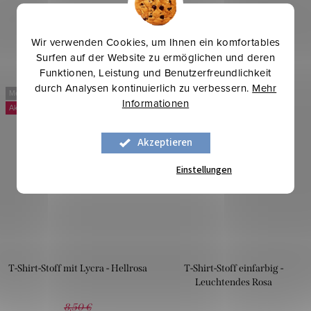
Wir verwenden Cookies, um Ihnen ein komfortables
Surfen auf der Website zu ermöglichen und deren
Funktionen, Leistung und Benutzerfreundlichkeit
durch Analysen kontinuierlich zu verbessern.
Mehr
Mehr für weniger
Mehr für weniger
Informationen
-10 %
Akzeptieren
Einstellungen
T-Shirt-Stoff mit Lycra - Hellrosa
T-Shirt-Stoff einfarbig -
Leuchtendes Rosa
8,50 €