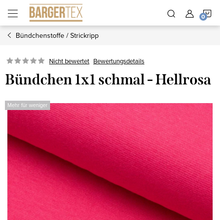
Zum
W
Inhalt
springen
Bündchenstoffe / Strickripp
Nicht bewertet
Bewertungsdetails
Bündchen 1x1 schmal - Hellrosa
Mehr für weniger