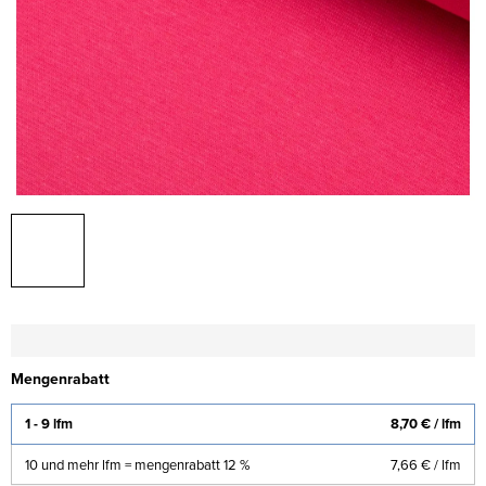
Mengenrabatt
1 - 9 lfm
8,70 €
/ lfm
10 und mehr lfm = mengenrabatt 12 %
7,66 €
/ lfm