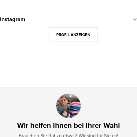
F
u
Instagram
ß
z
PROFIL ANZEIGEN
e
i
l
e
Wir helfen Ihnen bei Ihrer Wahl
Brauchen Sie Rat zu etwas? Wir sind für Sie da!