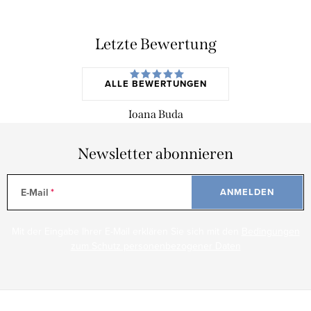
Letzte Bewertung
ALLE BEWERTUNGEN
Ioana Buda
Newsletter abonnieren
E-Mail
ANMELDEN
Mit der Eingabe Ihrer E-Mail erklären Sie sich mit den
Bedingungen
zum Schutz personenbezogener Daten
F