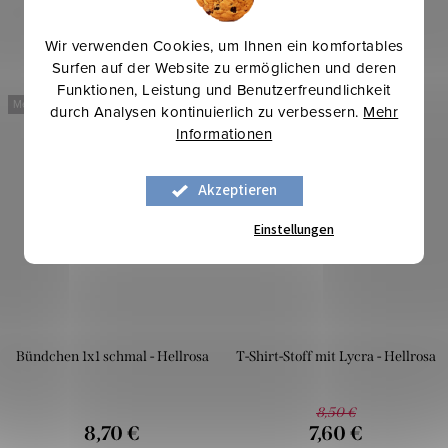
Wir verwenden Cookies, um Ihnen ein komfortables
Surfen auf der Website zu ermöglichen und deren
Funktionen, Leistung und Benutzerfreundlichkeit
Mehr für weniger
Mehr für weniger
durch Analysen kontinuierlich zu verbessern.
Mehr
-10 %
Informationen
Akzeptieren
Einstellungen
Bündchen 1x1 schmal - Hellrosa
T-Shirt-Stoff mit Lycra - Hellrosa
8,50 €
8,70 €
7,60 €