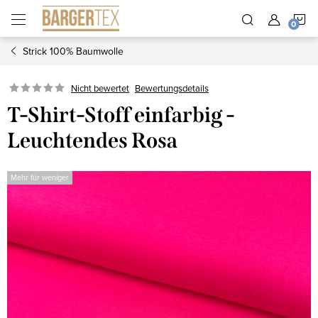
Zum
W
Inhalt
springen
Strick 100% Baumwolle
Nicht bewertet
Bewertungsdetails
T-Shirt-Stoff einfarbig -
Leuchtendes Rosa
Mehr für weniger