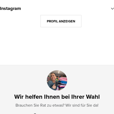
u
Instagram
ß
z
PROFIL ANZEIGEN
e
i
l
e
Wir helfen Ihnen bei Ihrer Wahl
Brauchen Sie Rat zu etwas? Wir sind für Sie da!