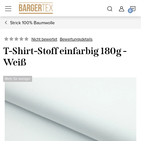
Zum
W
Inhalt
springen
Strick 100% Baumwolle
Nicht bewertet
Bewertungsdetails
T-Shirt-Stoff einfarbig 180g -
Weiß
Mehr für weniger