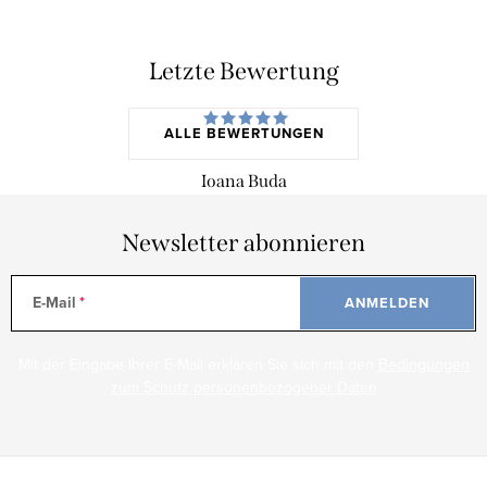
Letzte Bewertung
ALLE BEWERTUNGEN
Ioana Buda
Newsletter abonnieren
E-Mail
ANMELDEN
Mit der Eingabe Ihrer E-Mail erklären Sie sich mit den
Bedingungen
zum Schutz personenbezogener Daten
F