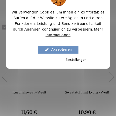
Wir verwenden Cookies, um Ihnen ein komfortables
Surfen auf der Website zu ermöglichen und deren
Funktionen, Leistung und Benutzerfreundlichkeit
Mehr für weniger
Mehr für weniger
durch Analysen kontinuierlich zu verbessern.
Mehr
Informationen
Akzeptieren
Einstellungen
Kuschelsweat - Weiß
Sweatstoff mit Lycra - Weiß
11,60 €
10,90 €