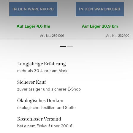
IN DEN WARENKORB
IN DEN WARENKORB
Auf Lager
4,6 lfm
Auf Lager
20,9 bm
Art.-Nr.:
2301001
Art.-Nr.:
2324001
Langjährige Erfahrung
mehr als 30 Jahre am Markt
Sicherer Kauf
zuverlässiger und sicherer E-Shop
Ökologisches Denken
ökologische Textilien und Stoffe
Kostenloser Versand
bei einem Einkauf über 200 €