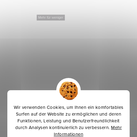
Mehr für weniger
Kuschelsweat - Weiß
Wir verwenden Cookies, um Ihnen ein komfortables
Surfen auf der Website zu ermöglichen und deren
12 €
Funktionen, Leistung und Benutzerfreundlichkeit
durch Analysen kontinuierlich zu verbessern.
Mehr
Informationen
IN DEN WARENKORB