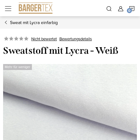
Zum
W
Inhalt
springen
Sweat mit Lycra einfarbig
Nicht bewertet
Bewertungsdetails
Sweatstoff mit Lycra - Weiß
Mehr für weniger