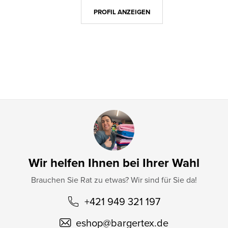
z
PROFIL ANZEIGEN
e
i
l
e
Wir helfen Ihnen bei Ihrer Wahl
Brauchen Sie Rat zu etwas? Wir sind für Sie da!
+421 949 321 197
eshop
@
bargertex.de