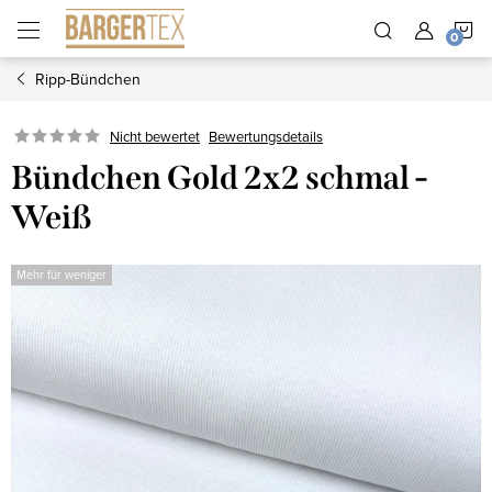
Zum
W
Inhalt
springen
Ripp-Bündchen
Nicht bewertet
Bewertungsdetails
Bündchen Gold 2x2 schmal -
Weiß
Mehr für weniger