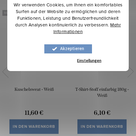
Wir verwenden Cookies, um Ihnen ein komfortables
Surfen auf der Website zu ermöglichen und deren
Mehr für weniger
Mehr für weniger
Funktionen, Leistung und Benutzerfreundlichkeit
durch Analysen kontinuierlich zu verbessern.
Mehr
Informationen
Akzeptieren
Einstellungen
Kuschelsweat - Weiß
T-Shirt-Stoff einfarbig 180g -
Weiß
11,60 €
6,10 €
IN DEN WARENKORB
IN DEN WARENKORB