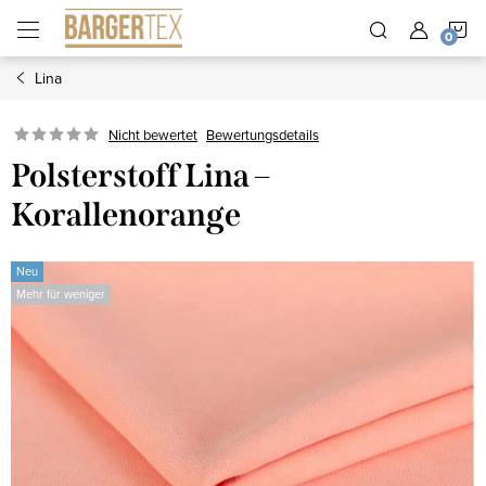
Zum
W
Inhalt
springen
Lina
Nicht bewertet
Bewertungsdetails
Polsterstoff Lina –
Korallenorange
Neu
Mehr für weniger