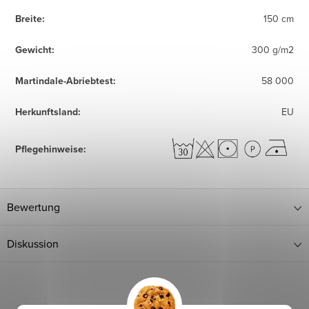
Breite
:
150 cm
Gewicht
:
300 g/m2
Martindale-Abriebtest
:
58 000
Herkunftsland
:
EU
Pflegehinweise
:
Bewertung
Diskussion