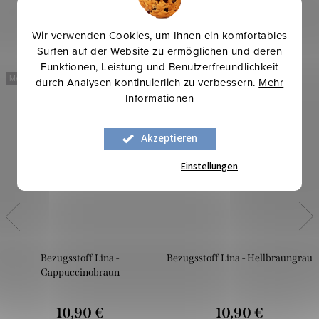
Wir verwenden Cookies, um Ihnen ein komfortables
Surfen auf der Website zu ermöglichen und deren
Funktionen, Leistung und Benutzerfreundlichkeit
Mehr für weniger
Mehr für weniger
durch Analysen kontinuierlich zu verbessern.
Mehr
Informationen
Akzeptieren
Einstellungen
Bezugsstoff Lina -
Bezugsstoff Lina - Hellbraungrau
Cappuccinobraun
10,90 €
10,90 €