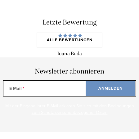
Letzte Bewertung
ALLE BEWERTUNGEN
Ioana Buda
Newsletter abonnieren
E-Mail
ANMELDEN
Mit der Eingabe Ihrer E-Mail erklären Sie sich mit den
Bedingungen
zum Schutz personenbezogener Daten
F