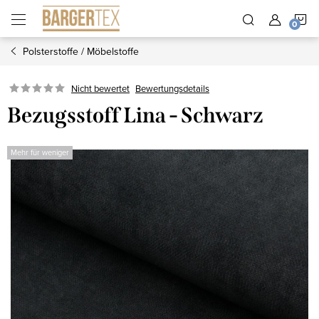
Zum
W
Inhalt
springen
Polsterstoffe / Möbelstoffe
Nicht bewertet
Bewertungsdetails
Bezugsstoff Lina - Schwarz
Mehr für weniger