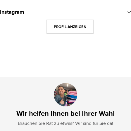
u
Instagram
ß
z
PROFIL ANZEIGEN
e
i
l
e
Wir helfen Ihnen bei Ihrer Wahl
Brauchen Sie Rat zu etwas? Wir sind für Sie da!