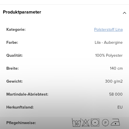
Produktparameter
Kategorie
:
Polsterstoff Lina
Farbe
:
Lila - Aubergine
Qualität
:
100% Polyester
Breite
:
140 cm
Gewicht
:
300 g/m2
Martindale-Abriebtest
:
58 000
Herkunftsland
:
EU
Pflegehinweise
: