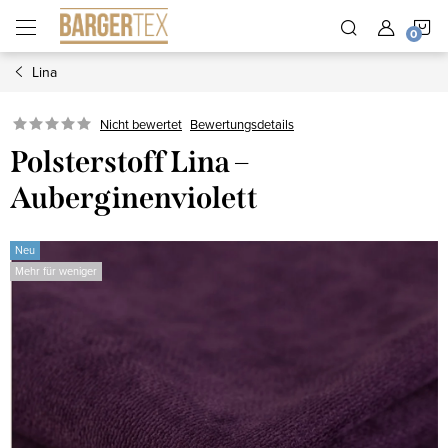
Zum
W
Inhalt
springen
Lina
Nicht bewertet
Bewertungsdetails
Polsterstoff Lina –
Auberginenviolett
Neu
Mehr für weniger