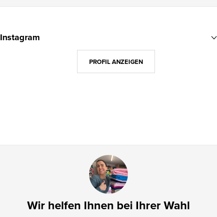
F
u
Instagram
ß
z
PROFIL ANZEIGEN
e
i
l
e
Wir helfen Ihnen bei Ihrer Wahl