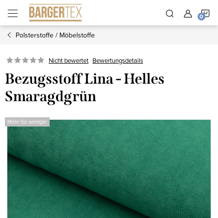
Zum
W
Inhalt
springen
Polsterstoffe / Möbelstoffe
Nicht bewertet
Bewertungsdetails
Bezugsstoff Lina - Helles
Smaragdgrün
Mehr für weniger