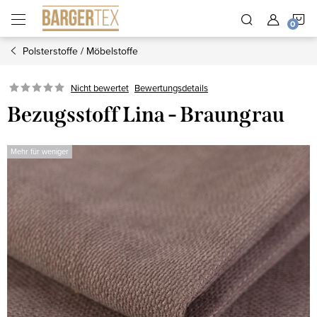
Zum
W
Inhalt
springen
Polsterstoffe / Möbelstoffe
Nicht bewertet
Bewertungsdetails
Bezugsstoff Lina - Braungrau
Mehr für weniger