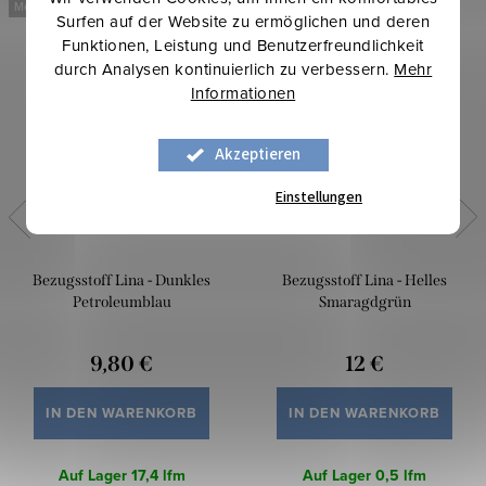
Mehr für weniger
Mehr für weniger
Surfen auf der Website zu ermöglichen und deren
Funktionen, Leistung und Benutzerfreundlichkeit
durch Analysen kontinuierlich zu verbessern.
Mehr
Informationen
Akzeptieren
Einstellungen
Bezugsstoff Lina - Dunkles
Bezugsstoff Lina - Helles
Petroleumblau
Smaragdgrün
9,80 €
12 €
IN DEN WARENKORB
IN DEN WARENKORB
Auf Lager
17,4 lfm
Auf Lager
0,5 lfm