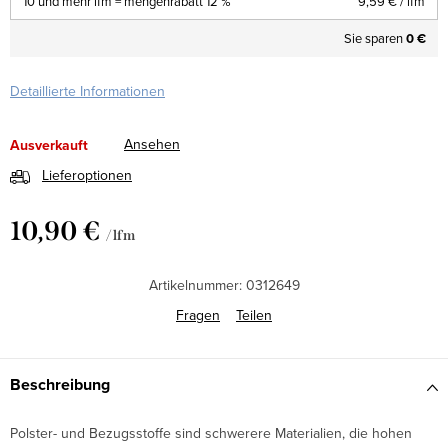
10 und mehr lfm = mengenrabatt 12 %
9,59 €
/ lfm
Sie sparen
0 €
Detaillierte Informationen
Ansehen
Ausverkauft
Lieferoptionen
10,90 €
/ lfm
Verkaufspreis:
Artikelnummer:
0312649
Fragen
Teilen
Beschreibung
Polster- und Bezugsstoffe sind schwerere Materialien, die hohen