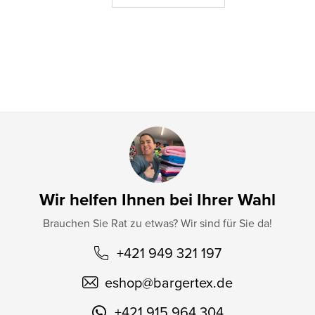
e
i
l
e
Wir helfen Ihnen bei Ihrer Wahl
Brauchen Sie Rat zu etwas? Wir sind für Sie da!
+421 949 321 197
eshop
@
bargertex.de
+421 915 964 304