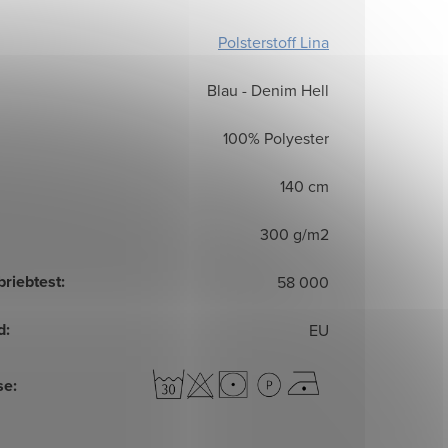
Polsterstoff Lina
Blau - Denim Hell
100% Polyester
140 cm
300 g/m2
briebtest
:
58 000
d
:
EU
se
: