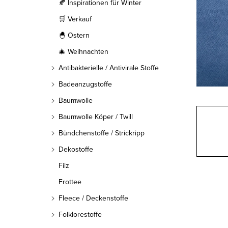
l
🍂 Inspirationen für Winter
🛒 Verkauf
e
🐣 Ostern
i
🎄 Weihnachten
s
Antibakterielle / Antivirale Stoffe
t
Badeanzugstoffe
Baumwolle
e
Baumwolle Köper / Twill
Bündchenstoffe / Strickripp
Dekostoffe
Filz
Frottee
Fleece / Deckenstoffe
Folklorestoffe