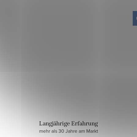
12 €
IN DEN WARENKORB
Auf Lager
193,1 lfm
r.:
0312862
Art.-Nr.:
0312592
Langjährige Erfahrung
mehr als 30 Jahre am Markt