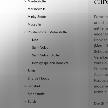
chr
Mantelstoffe
Merinowolle
Polsters
Minky-Stoffe
und stra
Musselin
mit fein
Polsterstoffe / Möbelstoffe
angeneh
Dank se
Lina
(Martind
Samt Velvet
Scheuer
Samt Velvet Digital
Verarbei
zum Pols
Bezugssplüsch Bonekal
Stühlen 
Satin
Accessoi
Sherpa Fleece
Farbpale
moderne
Softshell
kombini
Steppstoffe
Strick
Der Stof