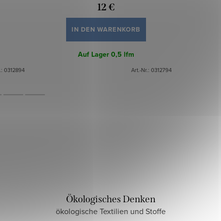
12 €
IN DEN WARENKORB
Auf Lager
0,5 lfm
.:
0312894
Art.-Nr.:
0312794
Ökologisches Denken
ökologische Textilien und Stoffe