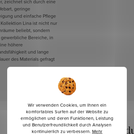
r, zeichnet sich durch eine
ebart, geringe
eigung und einfache Pflege
 Kollektion Lina ist nicht nur
nräume beliebt, sondern
 gewerbliche Bereiche, in
ine höhere
andsfähigkeit und lange
auer des Materials gefragt
Wir verwenden Cookies, um Ihnen ein
komfortables Surfen auf der Website zu
ermöglichen und deren Funktionen, Leistung
und Benutzerfreundlichkeit durch Analysen
kontinuierlich zu verbessern.
Mehr