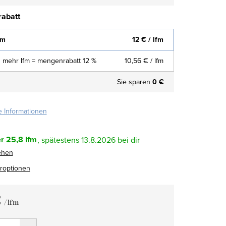
abatt
fm
12 €
/ lfm
 mehr lfm = mengenrabatt 12 %
10,56 €
/ lfm
Sie sparen
0 €
te Informationen
r
25,8 lfm
13.8.2026
ehen
eroptionen
€
/ lfm
fspreis: