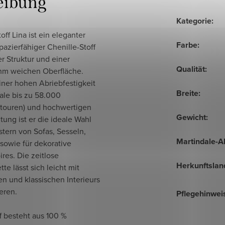
eibung
Kategorie
:
toff Lina ist ein eleganter
Farbe
:
pazierfähiger Chenille-Stoff
er Struktur und einer
Qualität
:
m weichen Oberfläche.
iner hohen Abriebfestigkeit
Breite
:
ale bis zu 58.000
touren) und hochwertigen
Gewicht
:
tung ist er die ideale Wahl
tern von Sofas, Sesseln,
Martindale-A
sowie für dekorative
res. Die zeitlose
Herkunftslan
tte lässt sich leicht mit
n und klassischen Interieurs
eren.
Pflegehinwei
f besteht aus 100 %