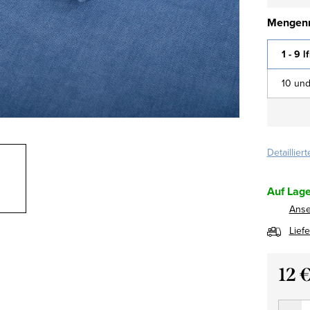
Mengenr
1 - 9 l
10 und
Detaillier
Auf Lage
Ans
Lief
12 
Verkau