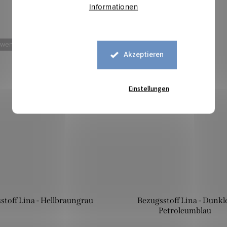
Informationen
 weniger
Mehr für weniger
Akzeptieren
Einstellungen
stoff Lina - Hellbraungrau
Bezugsstoff Lina - Dunkl
Petroleumblau