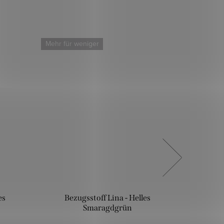
Mehr für weniger
Mehr für
es
Bezugsstoff Lina - Helles
Bezu
Smaragdgrün