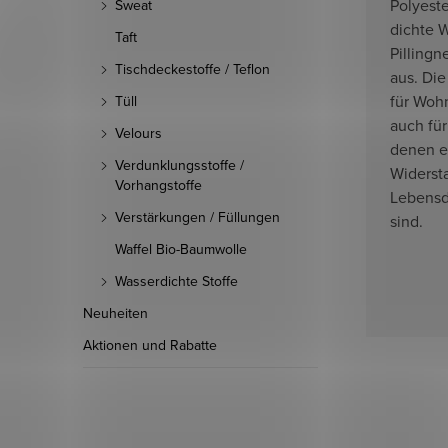
Polyeste
Sweat
dichte W
Taft
Pillingn
Tischdeckestoffe / Teflon
aus. Die
für Woh
Tüll
auch für
Velours
denen e
Verdunklungsstoffe /
Widerst
Vorhangstoffe
Lebensd
Verstärkungen / Füllungen
sind.
Waffel Bio-Baumwolle
Wasserdichte Stoffe
Neuheiten
Aktionen und Rabatte