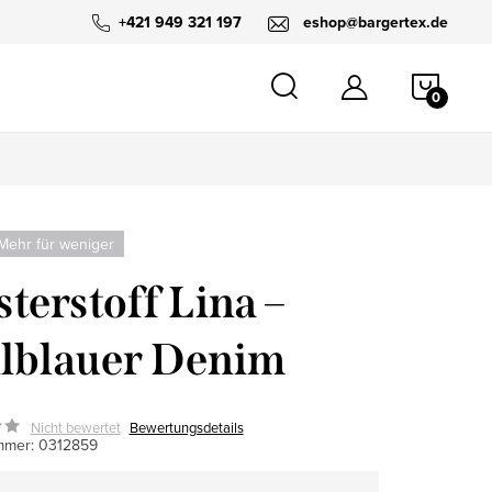
+421 949 321 197
eshop@bargertex.de
WARE
Mehr für weniger
sterstoff Lina –
lblauer Denim
Nicht bewertet
Bewertungsdetails
mmer:
0312859