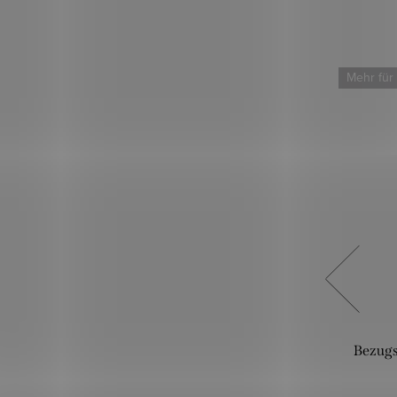
Neu
Mehr für
Mehr für weniger
blau
Polsterstoff Lina – Korallenorange
Bezugs