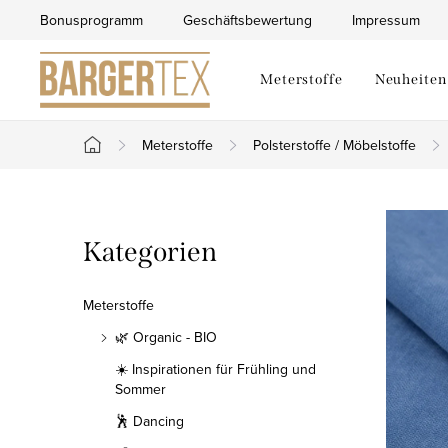
Zum
Bonusprogramm
Geschäftsbewertung
Impressum
Inhalt
springen
Meterstoffe
Neuheiten
Meterstoffe
Polsterstoffe / Möbelstoffe
Startseite
S
Kategorien
Kategorien
e
überspringen
i
Meterstoffe
t
🌿 Organic - BIO
☀️ Inspirationen für Frühling und
e
Sommer
n
🕺 Dancing