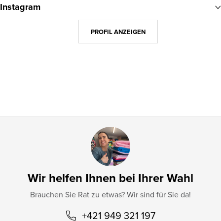
Instagram
ß
z
PROFIL ANZEIGEN
e
i
l
e
Wir helfen Ihnen bei Ihrer Wahl
Brauchen Sie Rat zu etwas? Wir sind für Sie da!
+421 949 321 197