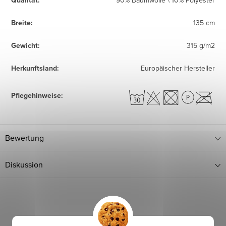
Qualität
:
90% Baumwolle \ 10% Polyester
Breite
:
135 cm
Gewicht
:
315 g/m2
Herkunftsland
:
Europäischer Hersteller
Pflegehinweise
:
Bewertung
Diskussion