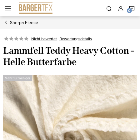
Zum
W
Inhalt
springen
Sherpa Fleece
Nicht bewertet
Bewertungsdetails
Lammfell Teddy Heavy Cotton -
Helle Butterfarbe
Mehr für weniger