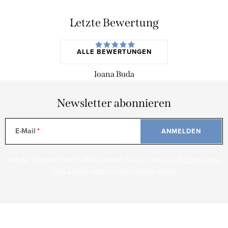
Letzte Bewertung
ALLE BEWERTUNGEN
Ioana Buda
Newsletter abonnieren
E-Mail
ANMELDEN
Mit der Eingabe Ihrer E-Mail erklären Sie sich mit den
Bedingungen
zum Schutz personenbezogener Daten
F
u