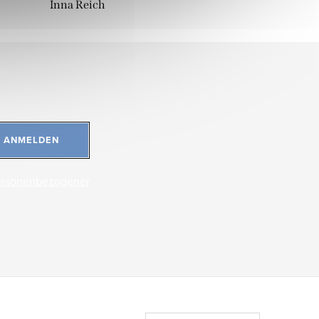
Inna Reich
ANMELDEN
ersonenbezogener