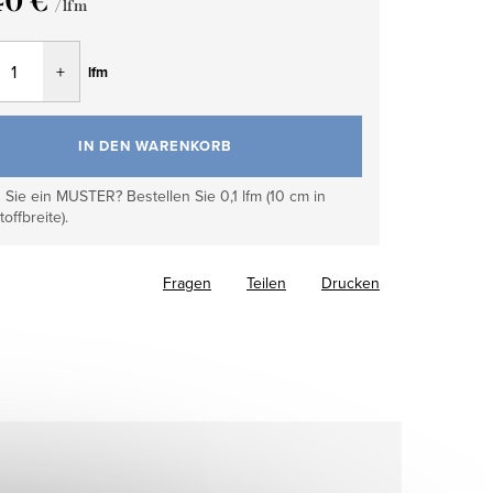
40 €
/ lfm
fspreis:
lfm
IN DEN WARENKORB
Sie ein MUSTER? Bestellen Sie 0,1 lfm (10 cm in
toffbreite).
Fragen
Teilen
Drucken