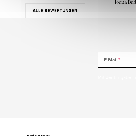
Ioana Bu
ALLE BEWERTUNGEN
E-Mail
Mit der Eingabe Ih
F
u