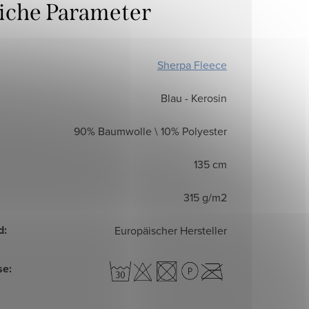
liche Parameter
Sherpa Fleece
Blau - Kerosin
90% Baumwolle \ 10% Polyester
135 cm
315 g/m2
d
:
Europäischer Hersteller
se
: