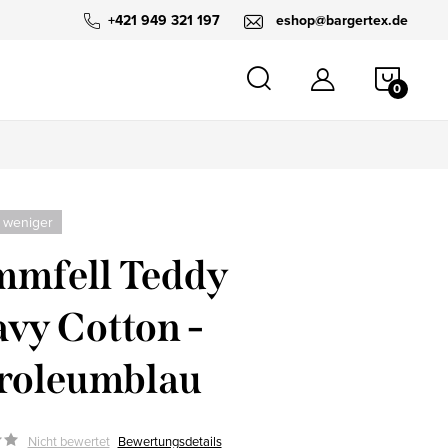
+421 949 321 197
eshop@bargertex.de
WARE
 weniger
mfell Teddy
vy Cotton -
roleumblau
Nicht bewertet
Bewertungsdetails