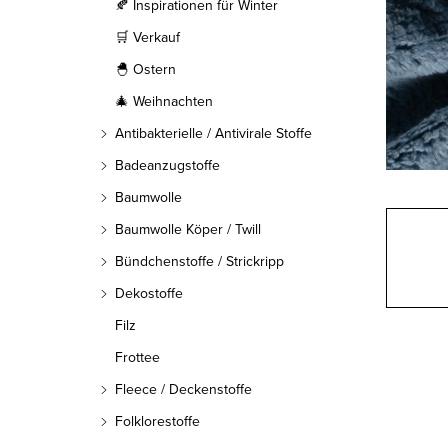
l
🍂 Inspirationen für Winter
🛒 Verkauf
e
🐣 Ostern
i
🎄 Weihnachten
s
Antibakterielle / Antivirale Stoffe
t
Badeanzugstoffe
Baumwolle
e
Baumwolle Köper / Twill
Bündchenstoffe / Strickripp
Dekostoffe
Filz
Frottee
Fleece / Deckenstoffe
Folklorestoffe