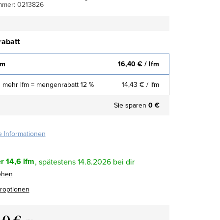
mmer:
0213826
abatt
fm
16,40 €
/ lfm
 mehr lfm = mengenrabatt 12 %
14,43 €
/ lfm
Sie sparen
0 €
te Informationen
r
14,6 lfm
14.8.2026
ehen
eroptionen