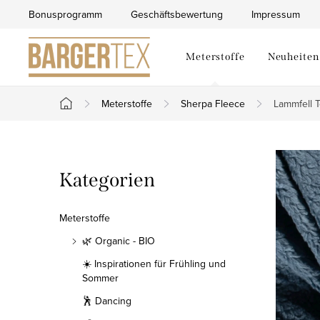
Zum
Bonusprogramm
Geschäftsbewertung
Impressum
Inhalt
springen
Meterstoffe
Neuheiten
Meterstoffe
Sherpa Fleece
Lammfell 
Startseite
S
Kategorien
Kategorien
e
überspringen
i
Meterstoffe
t
🌿 Organic - BIO
☀️ Inspirationen für Frühling und
e
Sommer
n
🕺 Dancing