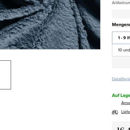
Artikelnu
Mengenr
1 - 9 l
10 und
Detaillier
Auf Lage
Ans
Lief