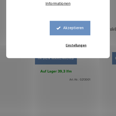
Informationen
Akzeptieren
Lammfell Teddy Heavy Cotton - Weiß
Lammfell
Einstellungen
16,40 €
IN DEN WARENKORB
Auf Lager
39,3 lfm
Art.-Nr.:
0213001