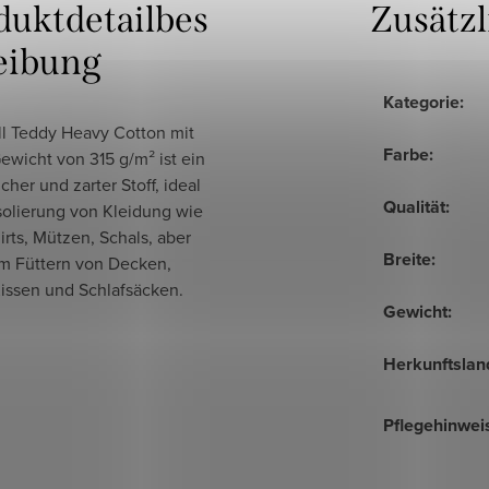
duktdetailbes
Zusätz
eibung
Kategorie
:
l Teddy Heavy Cotton
mit
Farbe
:
wicht von 315 g/m² ist ein
cher und zarter Stoff, ideal
Qualität
:
Isolierung von Kleidung wie
rts, Mützen, Schals, aber
Breite
:
m Füttern von Decken,
Kissen und Schlafsäcken.
Gewicht
:
Herkunftslan
Pflegehinwei