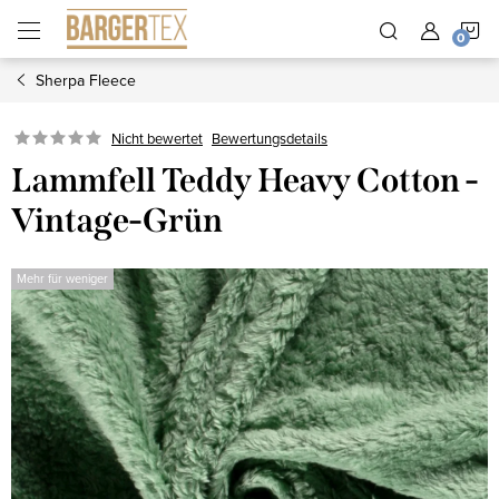
Zum
W
Inhalt
springen
Sherpa Fleece
Nicht bewertet
Bewertungsdetails
Lammfell Teddy Heavy Cotton -
Vintage-Grün
Mehr für weniger