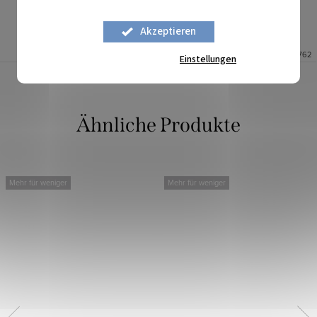
Akzeptieren
Auf Lager
4,95 lfm
Auf Lager
10 lfm
Art.-Nr.:
1611762
Art.-Nr.:
2328762
Einstellungen
Mehr für weniger
Mehr für weniger