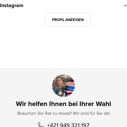
u
Instagram
ß
z
PROFIL ANZEIGEN
e
i
l
e
Wir helfen Ihnen bei Ihrer Wahl
Brauchen Sie Rat zu etwas? Wir sind für Sie da!
+421 949 321 197