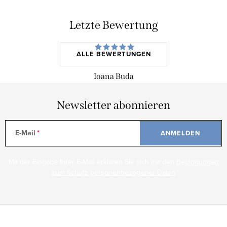
Letzte Bewertung
ALLE BEWERTUNGEN
Ioana Buda
Newsletter abonnieren
E-Mail
ANMELDEN
Mit der Eingabe Ihrer E-Mail erklären Sie sich mit den
Bedingungen
zum Schutz personenbezogener Daten
F