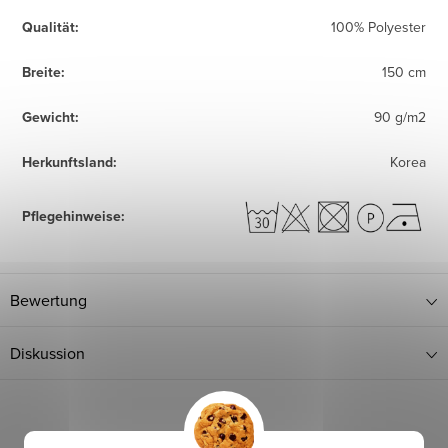
Qualität
:
100% Polyester
Breite
:
150 cm
Gewicht
:
90 g/m2
Herkunftsland
:
Korea
Pflegehinweise
:
Bewertung
Diskussion
Verwandte Produkte