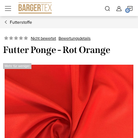
Zum
W
Inhalt
springen
Futterstoffe
Nicht bewertet
Bewertungsdetails
Futter Ponge - Rot Orange
Mehr für weniger