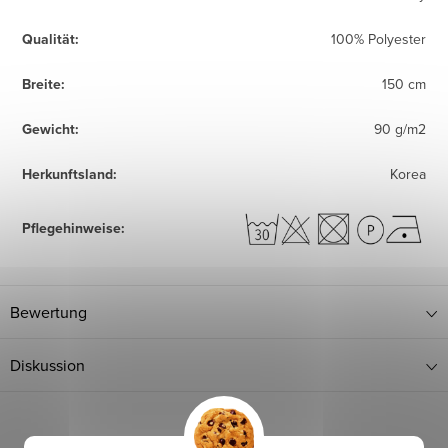
Qualität
:
100% Polyester
Breite
:
150 cm
Gewicht
:
90 g/m2
Herkunftsland
:
Korea
Pflegehinweise
:
Bewertung
Diskussion