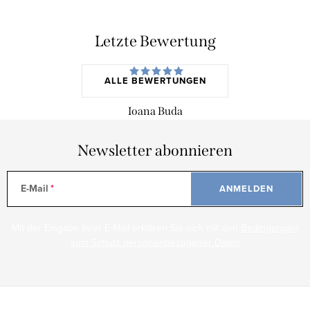
Letzte Bewertung
ALLE BEWERTUNGEN
Ioana Buda
Newsletter abonnieren
E-Mail
ANMELDEN
Mit der Eingabe Ihrer E-Mail erklären Sie sich mit den
Bedingungen
zum Schutz personenbezogener Daten
F