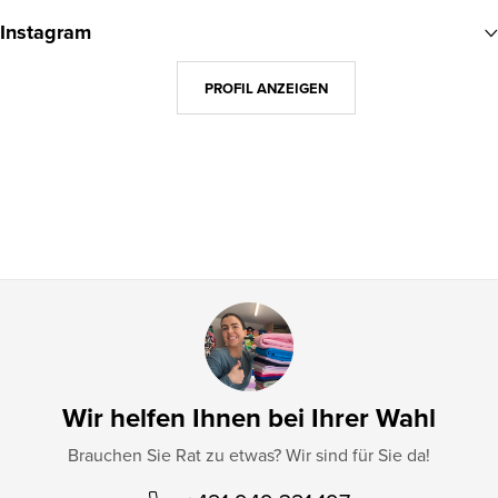
u
Instagram
ß
z
PROFIL ANZEIGEN
e
i
l
e
Wir helfen Ihnen bei Ihrer Wahl
Brauchen Sie Rat zu etwas? Wir sind für Sie da!