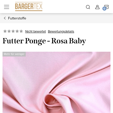
Zum
W
Inhalt
springen
Futterstoffe
Nicht bewertet
Bewertungsdetails
Futter Ponge - Rosa Baby
Mehr für weniger