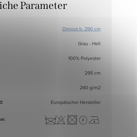
liche Parameter
Dimout b. 290 cm
Grau - Hell
100% Polyester
295 cm
240 g/m2
d
:
Europäischer Hersteller
se
: