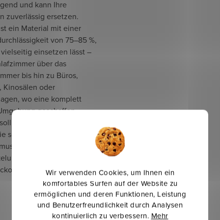
agend und kann Ihre
n zuverlässig ersetzen.
st ein Material mit einer
durchlässigkeit von 75–85 %,
 vielseitig einsetzen lässt –
lafzimmer über das
mmer bis hin zu Büros,
, Kinosälen oder
lagen, wo eine komplett
Umgebung geschaffen
oll. In unserem Sortiment
ie sowohl einfarbige als
musterte Meterware an
elungsstoffen in Dimout-
ckout-Qualität.
Wir verwenden Cookies, um Ihnen ein
komfortables Surfen auf der Website zu
ermöglichen und deren Funktionen, Leistung
und Benutzerfreundlichkeit durch Analysen
kontinuierlich zu verbessern.
Mehr