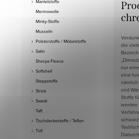
Mantelstoffe
Pro
Merinowolle
chr
Minky-Stoffe
Musselin
Verdunk
Polsterstoffe / Möbelstoffe
die viel
Satin
Bezeich
„Dimout“
Sherpa Fleece
nur eine
Softshell
eine fun
Steppstoffe
nämlich 
und Wär
Strick
Stoffe 
Sweat
werden 
Taft
Verfahr
schwarz
Tischdeckestoffe / Teflon
Textilsc
Tüll
Dadurch 