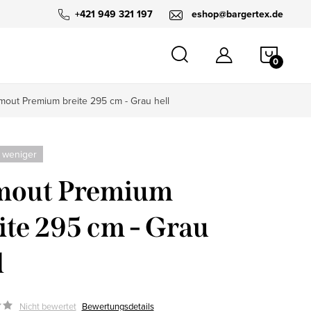
+421 949 321 197
eshop@bargertex.de
WARE
mout Premium breite 295 cm - Grau hell
 weniger
mout Premium
ite 295 cm - Grau
l
Nicht bewertet
Bewertungsdetails