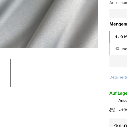
Artikelnu
Mengenr
1 - 9 l
10 und
Detaillier
Auf Lage
Ans
Lief