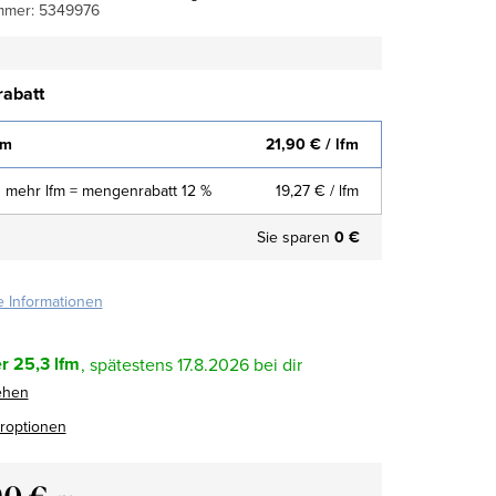
mmer:
5349976
abatt
fm
21,90 €
/ lfm
 mehr lfm = mengenrabatt 12 %
19,27 €
/ lfm
Sie sparen
0 €
te Informationen
r
25,3 lfm
17.8.2026
ehen
eroptionen