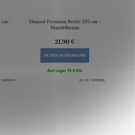
 cm -
Dimout Premium Breite 295 cm –
Mandelbraun
21,90 €
IN DEN WARENKORB
Auf Lager
11,3 lfm
.:
5349644
Art.-Nr.:
5349686