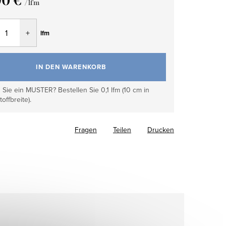
90 €
/ lfm
fspreis:
lfm
IN DEN WARENKORB
Sie ein MUSTER? Bestellen Sie 0,1 lfm (10 cm in
toffbreite).
Fragen
Teilen
Drucken