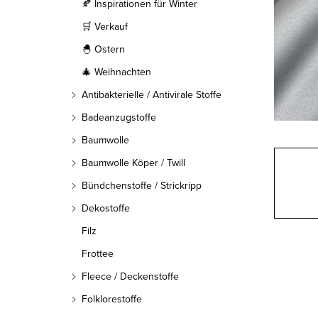
l
🍂 Inspirationen für Winter
🛒 Verkauf
e
🐣 Ostern
i
🎄 Weihnachten
s
Antibakterielle / Antivirale Stoffe
t
Badeanzugstoffe
Baumwolle
e
Baumwolle Köper / Twill
Bündchenstoffe / Strickripp
Dekostoffe
Filz
Frottee
Fleece / Deckenstoffe
Folklorestoffe