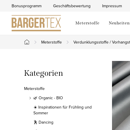
Zum
Bonusprogramm
Geschäftsbewertung
Impressum
Inhalt
springen
Meterstoffe
Neuheiten
Meterstoffe
Verdunklungsstoffe / Vorhangst
Startseite
S
Kategorien
Kategorien
e
überspringen
i
Meterstoffe
t
🌿 Organic - BIO
☀️ Inspirationen für Frühling und
e
Sommer
n
🕺 Dancing