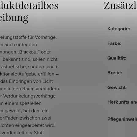
duktdetailbes
Zusätz
eibung
Kategorie
:
elungsstoffe für Vorhänge,
Farbe
:
en auch unter den
nungen „Blackout“ oder
Qualität
:
 bekannt sind, sollen nicht
 ästhetische, sondern auch
Breite
:
ktionale Aufgabe erfüllen –
das Eindringen von Licht
Gewicht
:
me in den Raum verhindern.
für Verdunkelungsvorhänge
Herkunftslan
in einem speziellen
en gewebt, bei dem ein
er Faden zwischen zwei
Pflegehinwei
hichten eingearbeitet wird.
verdunkelt der Stoff