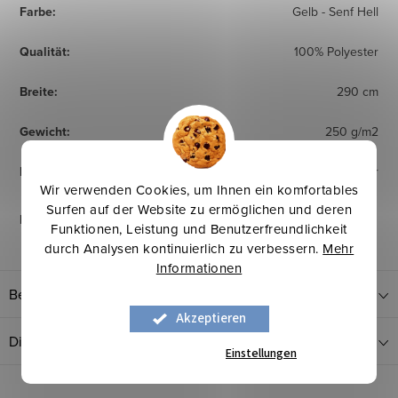
Farbe
:
Gelb - Senf Hell
Qualität
:
100% Polyester
Breite
:
290 cm
Gewicht
:
250 g/m2
Herkunftsland
:
Europäischer Hersteller
Wir verwenden Cookies, um Ihnen ein komfortables
Surfen auf der Website zu ermöglichen und deren
Pflegehinweise
:
Funktionen, Leistung und Benutzerfreundlichkeit
durch Analysen kontinuierlich zu verbessern.
Mehr
Informationen
Bewertung
Akzeptieren
Diskussion
Einstellungen