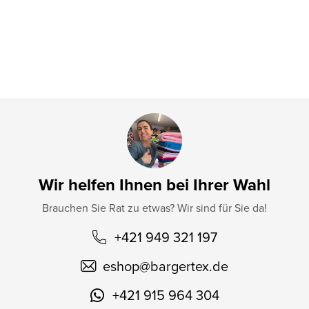
e
i
l
e
Wir helfen Ihnen bei Ihrer Wahl
Brauchen Sie Rat zu etwas? Wir sind für Sie da!
+421 949 321 197
eshop
@
bargertex.de
+421 915 964 304