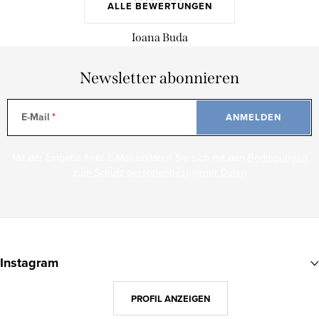
ALLE BEWERTUNGEN
Ioana Buda
Newsletter abonnieren
E-Mail
ANMELDEN
Mit der Eingabe Ihrer E-Mail erklären Sie sich mit den
Bedingungen
zum Schutz personenbezogener Daten
F
u
Instagram
ß
z
PROFIL ANZEIGEN