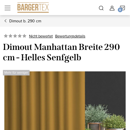
Zum
W
Inhalt
springen
Dimout b. 290 cm
Nicht bewertet
Bewertungsdetails
Dimout Manhattan Breite 290
cm - Helles Senfgelb
Mehr für weniger