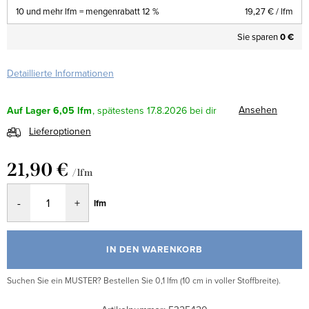
10 und mehr lfm = mengenrabatt 12 %
19,27 €
/ lfm
Sie sparen
0 €
Detaillierte Informationen
Ansehen
Auf Lager
6,05 lfm
17.8.2026
Lieferoptionen
21,90 €
/ lfm
Verkaufspreis:
lfm
IN DEN WARENKORB
Suchen Sie ein MUSTER? Bestellen Sie 0,1 lfm (10 cm in voller Stoffbreite).