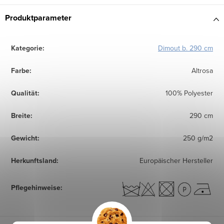
Produktparameter
Kategorie
:
Dimout b. 290 cm
Farbe
:
Altrosa
Qualität
:
100% Polyester
Breite
:
290 cm
Gewicht
:
250 g/m2
Herkunftsland
:
Europäischer Hersteller
Pflegehinweise
: