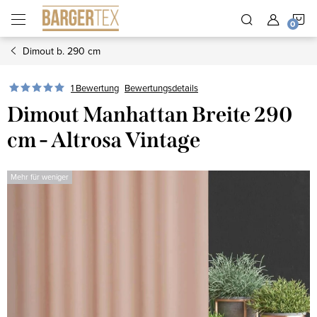
Zum
W
Inhalt
springen
Dimout b. 290 cm
1 Bewertung
Bewertungsdetails
Dimout Manhattan Breite 290
cm - Altrosa Vintage
Mehr für weniger