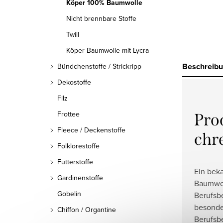
Köper 100% Baumwolle
Nicht brennbare Stoffe
Twill
Köper Baumwolle mit Lycra
Beschreib
Bündchenstoffe / Strickripp
Dekostoffe
Filz
Frottee
Pro
Fleece / Deckenstoffe
chr
Folklorestoffe
Futterstoffe
Ein bek
Gardinenstoffe
Baumwol
Gobelin
Berufsb
besonder
Chiffon / Organtine
Berufsb