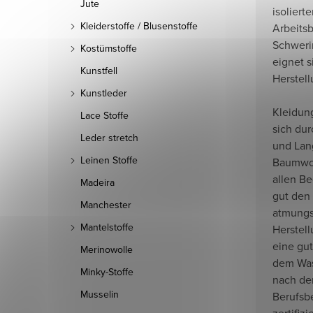
Jute
isoliert
Kleiderstoffe / Blusenstoffe
Arbeitsb
Schweri
Kostümstoffe
eignet s
Kunstfell
Herstel
Kunstleder
Kleidun
Lace Stoffe
sich dur
Leder stretch
und Lan
Leinen Stoffe
Baumwol
allen Be
Madeira
gut den
Manchester
atmungsa
Mantelstoffe
Herstel
eine gu
Merinowolle
dem Wasc
Minky-Stoffe
nach de
Musselin
Berufsb
zertifizi