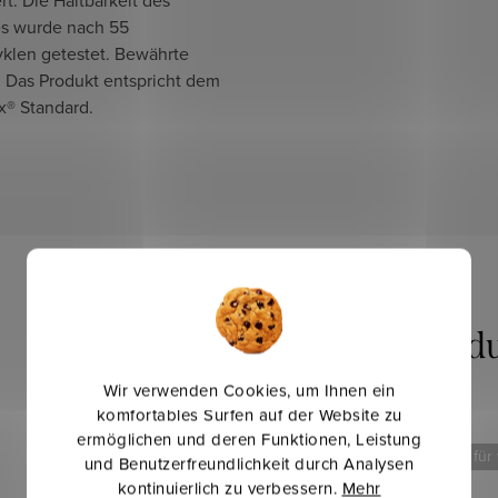
 wurde nach 55
klen getestet. Bewährte
.
Das Produkt entspricht dem
x® Standard.
Wir verwenden Cookies, um Ihnen ein
komfortables Surfen auf der Website zu
ermöglichen und deren Funktionen, Leistung
Mehr für weniger
Mehr für
und Benutzerfreundlichkeit durch Analysen
kontinuierlich zu verbessern.
Mehr