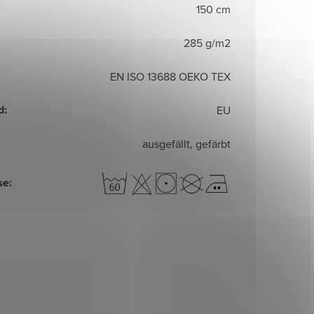
150 cm
285 g/m2
EN ISO 13688 OEKO TEX
d
:
EU
ausgefällt, gefärbt
se
: