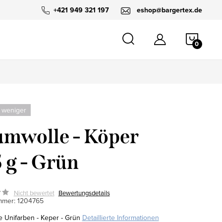
+421 949 321 197
eshop@bargertex.de
WARE
 weniger
mwolle - Köper
 g - Grün
Nicht bewertet
Bewertungsdetails
mmer:
1204765
 Unifarben - Keper - Grün
Detaillierte Informationen