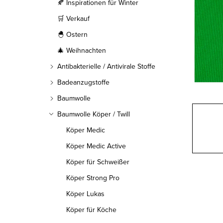
l
🍂 Inspirationen für Winter
🛒 Verkauf
e
🐣 Ostern
i
🎄 Weihnachten
s
Antibakterielle / Antivirale Stoffe
t
Badeanzugstoffe
Baumwolle
e
Baumwolle Köper / Twill
Köper Medic
Köper Medic Active
Köper für Schweißer
Köper Strong Pro
Köper Lukas
Köper für Köche