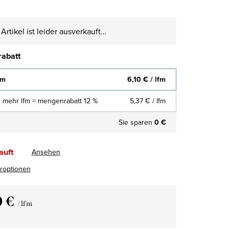
Artikel ist leider ausverkauft…
abatt
fm
6,10 €
/ lfm
 mehr lfm = mengenrabatt 12 %
5,37 €
/ lfm
Sie sparen
0 €
auft
Ansehen
eroptionen
0 €
/ lfm
fspreis: