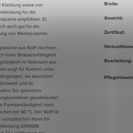
Breite
:
er Kleidung sowie von
ekleidung für die
Gewicht
:
ndustrie empfohlen. Er
ich auch gut für die
Zertifikat
:
lung von Werbezubehör.
Herkunftslan
gsstücke aus Stoff zeichnen
ch hohe Strapazierfähigkeit
Bearbeitung
:
glebigkeit im Gebrauch aus.
le sorgt für Komfort unter
dingungen, sie absorbiert
Pflegehinwei
 Schweiß und ist
ktiv. Ein spezielles
lungsverfahren gewährleistet
te Formbeständigkeit nach
hen bei 60 °C. Der Stoff ist
r europäischen Norm für
ekleidung EN13688
ert. Die Haltbarkeit des