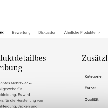
ung
Bewertung
Diskussion
Ähnliche Produkte
duktdetailbes
Zusätz
eibung
Kategorie
:
anntes Mehrzweck-
Farbe
:
lgewebe für
ekleidung. Es wird
Qualität
:
s für die Herstellung von
ekleidung, Jacken und