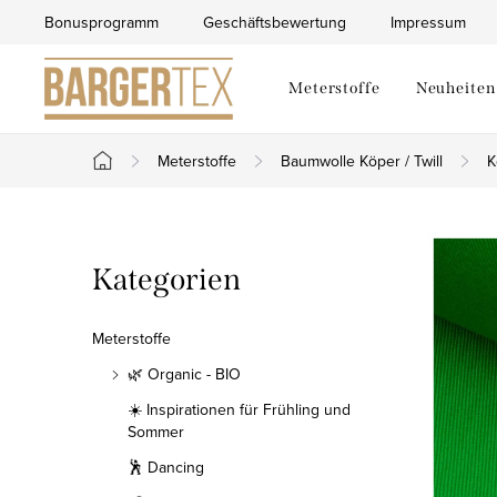
Zum
Bonusprogramm
Geschäftsbewertung
Impressum
Inhalt
springen
Meterstoffe
Neuheiten
Meterstoffe
Baumwolle Köper / Twill
K
Startseite
S
Kategorien
Kategorien
e
überspringen
i
Meterstoffe
t
🌿 Organic - BIO
☀️ Inspirationen für Frühling und
e
Sommer
n
🕺 Dancing