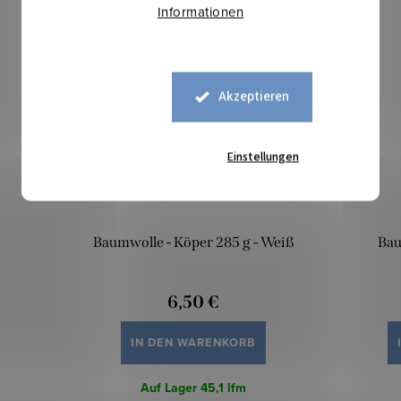
Informationen
Akzeptieren
Einstellungen
Baumwolle - Köper 285 g - Weiß
Bau
6,50 €
IN DEN WARENKORB
Auf Lager
45,1 lfm