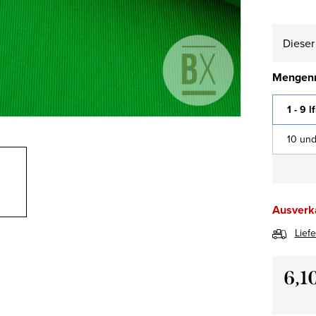
Dieser 
Mengenr
1 - 9 l
10 und
Ausverk
Lief
6,1
Verkau