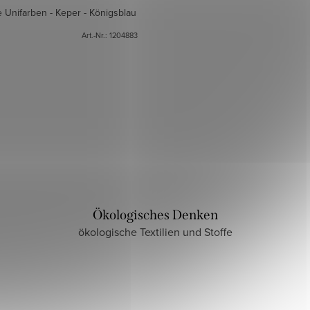
 Unifarben - Keper - Königsblau
Art.-Nr.:
1204883
Ökologisches Denken
ökologische Textilien und Stoffe