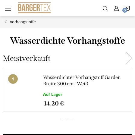
Zum
W
Inhalt
springen
Vorhangstoffe
Wasserdichte Vorhangstoffe
Meistverkauft
Wasserdichter Vorhangstoff Garden
Breite 300 cm - Weiß
Auf Lager
14,20 €