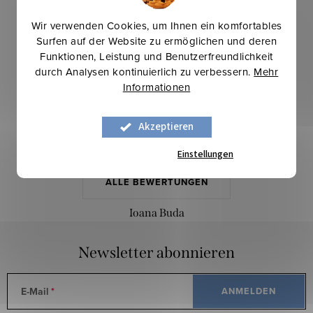
e
Ökologisches Denken
r
Wir verwenden Cookies, um Ihnen ein komfortables
ökologische Textilien und Stoffe
Surfen auf der Website zu ermöglichen und deren
e
Funktionen, Leistung und Benutzerfreundlichkeit
l
Kostenloser Versand
durch Analysen kontinuierlich zu verbessern.
Mehr
e
bei einem Einkauf über 200 €
Informationen
m
e
Akzeptieren
n
Letzte Bewertung
t
Einstellungen
e
ALLE BEWERTUNGEN
d
e
Ioana Buda
r
L
Newsletter abonnieren
i
s
E-Mail
ANMELDEN
t