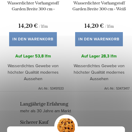
P
Wasserdichter Vorhangstoff
Wasserdichter Vorhangstoff
e
r
Garden Breite 300 cm -
Garden Breite 300 cm - Weiß
r
Grausilbern
o
u
14,20 €
14,20 €
/ lfm
/ lfm
d
n
u
IN DEN WARENKORB
IN DEN WARENKORB
g
k
Auf Lager
53,8 lfm
Auf Lager
28,3 lfm
t
Wasserdichtes Gewebe von
Wasserdichtes Gewebe von
e
höchster Qualität modernes
höchster Qualität modernes
Aussehen
Aussehen
Art.-Nr.:
53451533
Art.-Nr.:
53473417
S
Langjährige Erfahrung
mehr als 30 Jahre am Markt
t
e
Sicherer Kauf
u
zuverlässiger und sicherer E-Shop