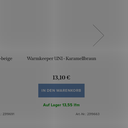
-beige
Warmkeeper UNI - Karamellbraun
Warmk
13,10 €
IN DEN WARENKORB
Auf Lager
13,55 lfm
r.:
2319691
Art.-Nr.:
2319663