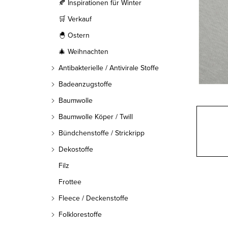
l
🍂 Inspirationen für Winter
🛒 Verkauf
e
🐣 Ostern
i
🎄 Weihnachten
s
Antibakterielle / Antivirale Stoffe
t
Badeanzugstoffe
Baumwolle
e
Baumwolle Köper / Twill
Bündchenstoffe / Strickripp
Dekostoffe
Filz
Frottee
Fleece / Deckenstoffe
Folklorestoffe