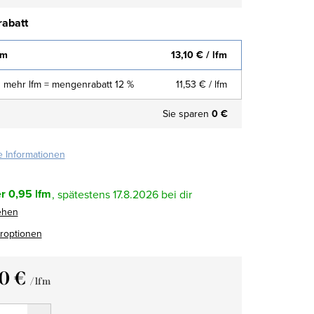
abatt
fm
13,10 €
/ lfm
 mehr lfm = mengenrabatt 12 %
11,53 €
/ lfm
Sie sparen
0 €
te Informationen
r
0,95 lfm
17.8.2026
ehen
eroptionen
10 €
/ lfm
fspreis: