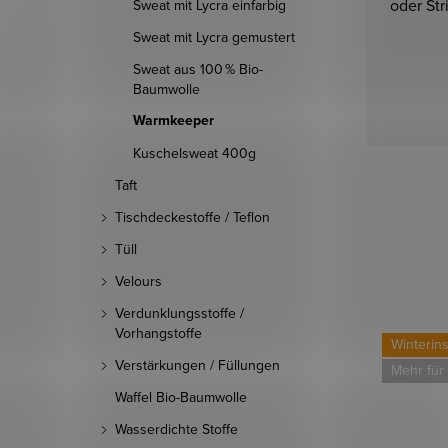
oder Str
Sweat mit Lycra einfarbig
Sweat mit Lycra gemustert
Sweat aus 100 % Bio-
Baumwolle
Warmkeeper
Kuschelsweat 400g
Taft
Tischdeckestoffe / Teflon
Tüll
Velours
Verdunklungsstoffe /
Vorhangstoffe
Mehr für weniger
Winterins
Verstärkungen / Füllungen
Mehr für
Waffel Bio-Baumwolle
Wasserdichte Stoffe