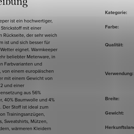
eibung
Kategorie
:
per ist ein hochwertiger,
Farbe
:
 Strickstoff mit einer
en Rückseite, der sehr weich
 ist und sich besser für
Qualität
:
s Wetter eignet. Warmkeeper
sehr beliebter Meterware, in
n Farbvarianten und
, von einem europäischen
Verwendung
:
ler mit einem Gewicht von
2 und einer
ensetzung aus 56%
Breite
:
er, 40% Baumwolle und 4%
. Der Stoff ist ideal zum
Gewicht
:
on Trainingsanzügen,
, Sweatshirts, Mützen,
Herkunftslan
dern, wärmeren Kleidern