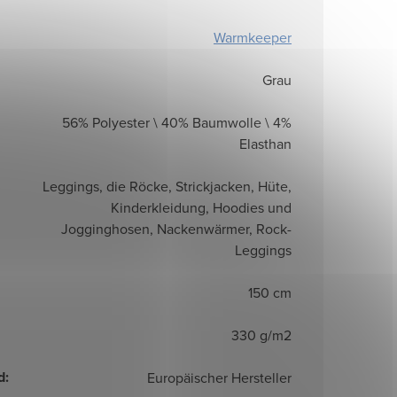
Warmkeeper
Grau
56% Polyester \ 40% Baumwolle \ 4%
Elasthan
Leggings, die Röcke, Strickjacken, Hüte,
Kinderkleidung, Hoodies und
Jogginghosen, Nackenwärmer, Rock-
Leggings
150 cm
330 g/m2
d
:
Europäischer Hersteller