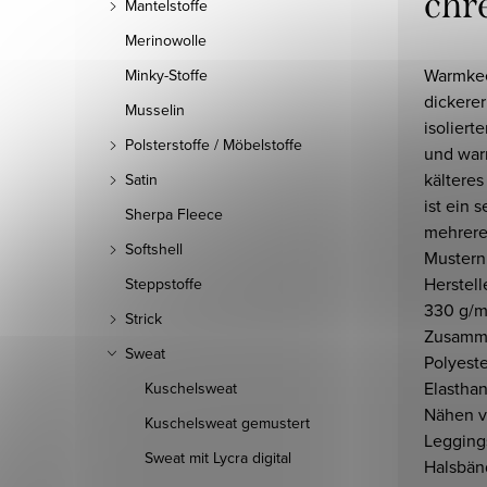
chr
Mantelstoffe
Merinowolle
Warmkee
Minky-Stoffe
dickerer
Musselin
isoliert
Polsterstoffe / Möbelstoffe
und warm
kältere
Satin
ist ein 
Sherpa Fleece
mehrere
Softshell
Mustern
Herstel
Steppstoffe
330 g/m
Strick
Zusamm
Sweat
Polyest
Elasthan
Kuschelsweat
Nähen v
Kuschelsweat gemustert
Leggings
Sweat mit Lycra digital
Halsbän