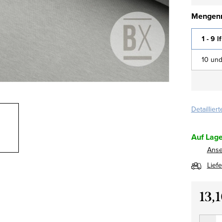
Mengenr
1 - 9 l
10 und
Detaillier
Auf Lage
Ans
Lief
13,
Verkau