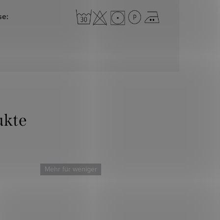
se
:
Mehr für weniger
Mehr für