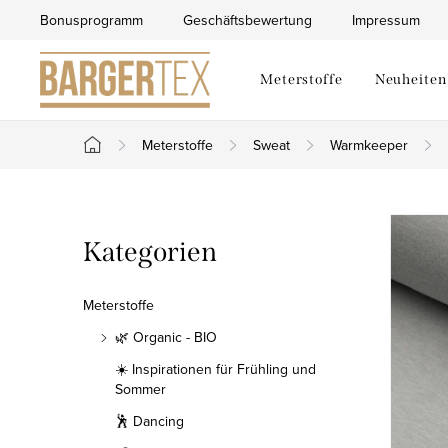
Zum
Bonusprogramm
Geschäftsbewertung
Impressum
Inhalt
springen
Meterstoffe
Neuheiten
Meterstoffe
Sweat
Warmkeeper
Startseite
S
Kategorien
Kategorien
e
überspringen
i
Meterstoffe
t
🌿 Organic - BIO
☀️ Inspirationen für Frühling und
e
Sommer
n
🕺 Dancing