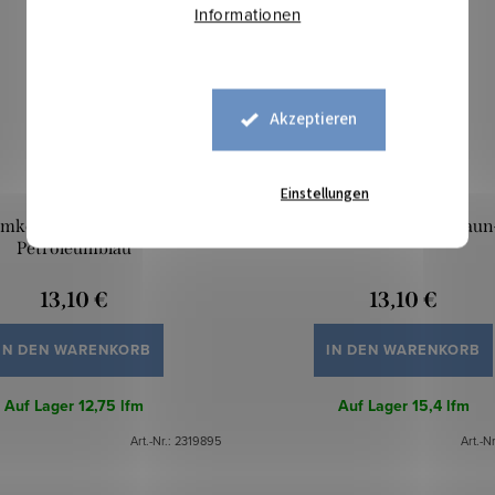
Informationen
Akzeptieren
Einstellungen
mkeeper UNI - Dunkles
Warmkeeper UNI - Hellbraun
Petroleumblau
13,10 €
13,10 €
IN DEN WARENKORB
IN DEN WARENKORB
Auf Lager
12,75 lfm
Auf Lager
15,4 lfm
Art.-Nr.:
2319895
Art.-N