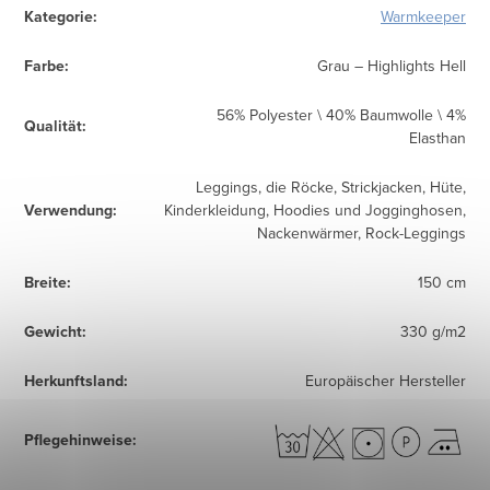
Kategorie
:
Warmkeeper
Farbe
:
Grau – Highlights Hell
56% Polyester \ 40% Baumwolle \ 4%
Qualität
:
Elasthan
Leggings, die Röcke, Strickjacken, Hüte,
Verwendung
:
Kinderkleidung, Hoodies und Jogginghosen,
Nackenwärmer, Rock-Leggings
Breite
:
150 cm
Gewicht
:
330 g/m2
Herkunftsland
:
Europäischer Hersteller
Pflegehinweise
: