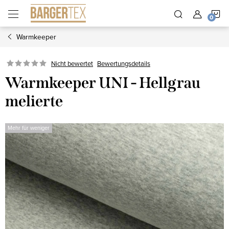
Zum
W
Inhalt
springen
Warmkeeper
Nicht bewertet
Bewertungsdetails
Warmkeeper UNI - Hellgrau
melierte
Mehr für weniger