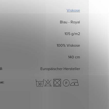
Viskose
Blau - Royal
105 g/m2
100% Viskose
140 cm
d
:
Europäischer Hersteller
se
: