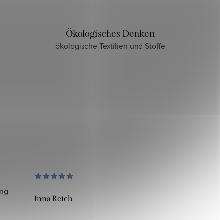
Ökologisches Denken
ökologische Textilien und Stoffe
ung
Inna Reich