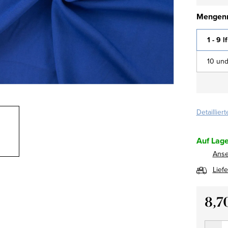
Mengenr
1 - 9 l
10 und
Detaillier
Auf Lage
Ans
Lief
8,7
Verkau