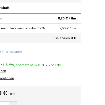
abatt
fm
8,70 €
/ lfm
 mehr lfm = mengenrabatt 12 %
7,66 €
/ lfm
Sie sparen
0 €
te Informationen
r
1,3 lfm
17.8.2026
ehen
eroptionen
0 €
/ lfm
fspreis: