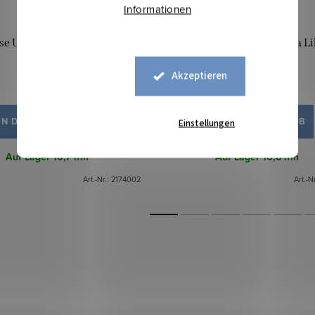
Informationen
e Uni - Helle Butterfarbe
Viskose Uni - Hellrosa Li
Akzeptieren
8,70 €
8,70 €
IN DEN WARENKORB
IN DEN WARENKORB
Einstellungen
Auf Lager
16,7 lfm
Auf Lager
16,8 lfm
Art.-Nr.:
2174002
Art.-N