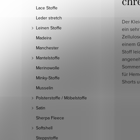
chr
Lace Stoffe
Leder stretch
Der Klei
Leinen Stoffe
ein sehr
Zellulos
Madeira
einem G
Manchester
Stoff le
Mantelstoffe
angenehm
Sommerb
Merinowolle
für Hem
Minky-Stoffe
Shorts u
Musselin
Polsterstoffe / Möbelstoffe
Satin
Sherpa Fleece
Softshell
Steppstoffe