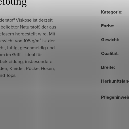
eibung
Kategorie
:
derstoff Viskose ist derzeit
Farbe
:
 beliebter Naturstoff, der aus
efasern hergestellt wird. Mit
Gewicht
:
ewicht von 105 g/m² ist der
icht, luftig, geschmeidig und
Qualität
:
 im Griff – ideal für
ekleidung, insbesondere
Breite
:
den, Kleider, Röcke, Hosen,
nd Tops.
Herkunftslan
Pflegehinwei