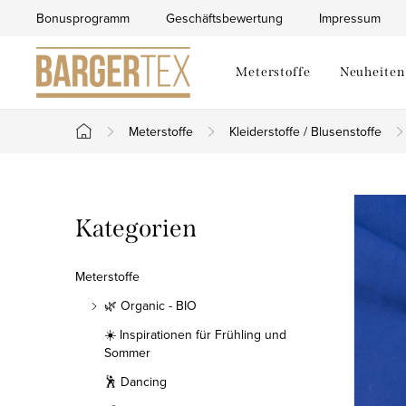
Zum
Bonusprogramm
Geschäftsbewertung
Impressum
Inhalt
springen
Meterstoffe
Neuheiten
Meterstoffe
Kleiderstoffe / Blusenstoffe
Startseite
S
Kategorien
Kategorien
e
überspringen
i
Meterstoffe
t
🌿 Organic - BIO
☀️ Inspirationen für Frühling und
e
Sommer
n
🕺 Dancing