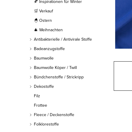
l
🍂 Inspirationen für Winter
🛒 Verkauf
e
🐣 Ostern
i
🎄 Weihnachten
s
Antibakterielle / Antivirale Stoffe
t
Badeanzugstoffe
Baumwolle
e
Baumwolle Köper / Twill
Bündchenstoffe / Strickripp
Dekostoffe
Filz
Frottee
Fleece / Deckenstoffe
Folklorestoffe