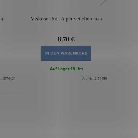
la
Viskose Uni - Alpenveilchenrosa
Viskose
8,70 €
IN DEN WARENKORB
Auf Lager
15 lfm
r.:
2174424
Art.-Nr.:
2174459