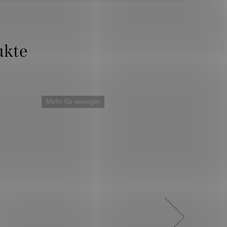
Mehr für weniger
Mehr für