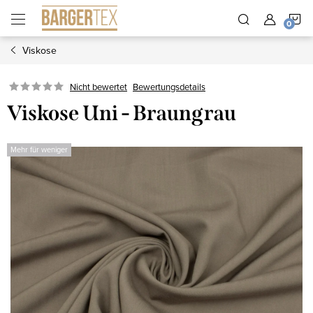
Zum
W
Inhalt
springen
Viskose
Nicht bewertet
Bewertungsdetails
Viskose Uni - Braungrau
Mehr für weniger