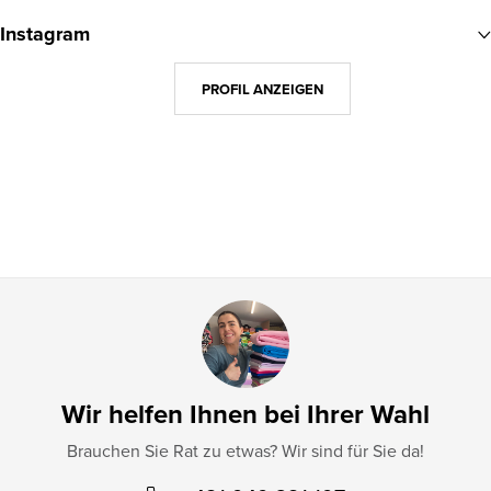
u
Instagram
ß
z
PROFIL ANZEIGEN
e
i
l
e
Wir helfen Ihnen bei Ihrer Wahl
Brauchen Sie Rat zu etwas? Wir sind für Sie da!