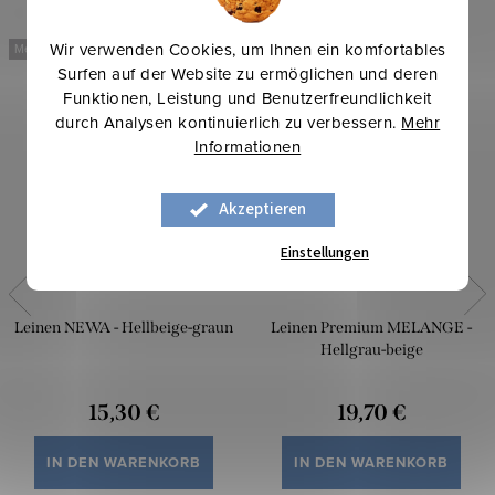
Wir verwenden Cookies, um Ihnen ein komfortables
Mehr für weniger
Mehr für weniger
Surfen auf der Website zu ermöglichen und deren
Funktionen, Leistung und Benutzerfreundlichkeit
durch Analysen kontinuierlich zu verbessern.
Mehr
Informationen
Akzeptieren
Einstellungen
Leinen NEWA - Hellbeige-graun
Leinen Premium MELANGE -
Hellgrau-beige
15,30 €
19,70 €
IN DEN WARENKORB
IN DEN WARENKORB