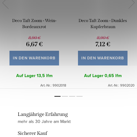
Deco Taft Zoom - Wein-
Deco Taft Zoom - Dunkles
Bordeauxrot
Kupferbraun
8,90 €
8,90 €
6,67 €
7,12 €
IN DEN WARENKORB
IN DEN WARENKORB
Auf Lager
13,5 lfm
Auf Lager
0,65 lfm
Art.-Nr.:
9902018
Art.-Nr.:
9902020
Langjährige Erfahrung
mehr als 30 Jahre am Markt
Sicherer Kauf