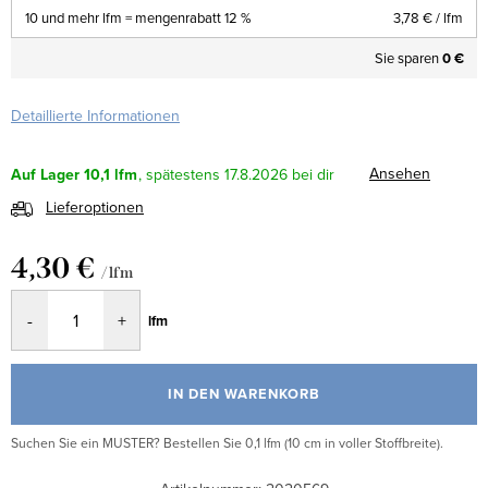
10 und mehr lfm = mengenrabatt 12 %
3,78 €
/ lfm
Sie sparen
0 €
Detaillierte Informationen
Ansehen
Auf Lager
10,1 lfm
17.8.2026
Lieferoptionen
4,30 €
/ lfm
Verkaufspreis:
lfm
IN DEN WARENKORB
Suchen Sie ein MUSTER? Bestellen Sie 0,1 lfm (10 cm in voller Stoffbreite).