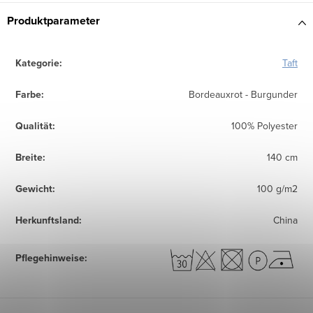
Produktparameter
Kategorie
:
Taft
Farbe
:
Bordeauxrot - Burgunder
Qualität
:
100% Polyester
Breite
:
140 cm
Gewicht
:
100 g/m2
Herkunftsland
:
China
Pflegehinweise
: