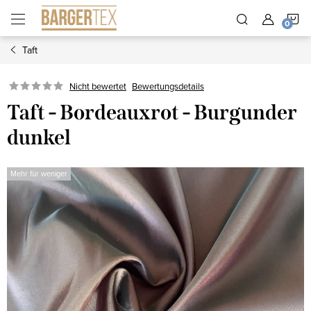
Zum
W
Inhalt
springen
Taft
Nicht bewertet
Bewertungsdetails
Taft - Bordeauxrot - Burgunder
dunkel
Mehr für weniger