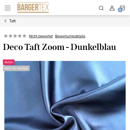
Zum
W
Inhalt
springen
Taft
Nicht bewertet
Bewertungsdetails
Deco Taft Zoom - Dunkelblau
Aktion
Mehr für weniger