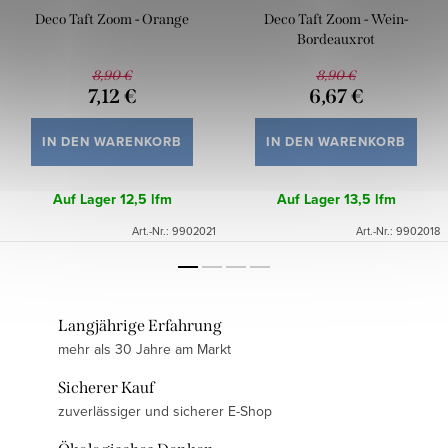
Deco Taft Zoom - Orange
Deco Taft Zoom - Wein-
Bordeauxrot
8,90 €
8,90 €
7,12 €
6,67 €
IN DEN WARENKORB
IN DEN WARENKORB
Auf Lager
12,5 lfm
Auf Lager
13,5 lfm
Art.-Nr.:
9902021
Art.-Nr.:
9902018
Langjährige Erfahrung
mehr als 30 Jahre am Markt
Sicherer Kauf
zuverlässiger und sicherer E-Shop