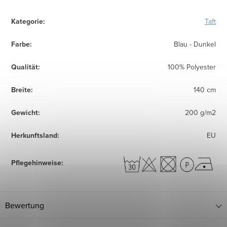
Kategorie
:
Taft
Farbe
:
Blau - Dunkel
Qualität
:
100% Polyester
Breite
:
140 cm
Gewicht
:
200 g/m2
Herkunftsland
:
EU
Pflegehinweise
:
Bewertung