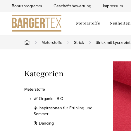
Zum
Bonusprogramm
Geschäftsbewertung
Impressum
Inhalt
springen
Meterstoffe
Neuheiten
Meterstoffe
Strick
Strick mit Lycra ein
Startseite
S
Kategorien
Kategorien
e
überspringen
i
Meterstoffe
t
🌿 Organic - BIO
☀️ Inspirationen für Frühling und
e
Sommer
n
🕺 Dancing