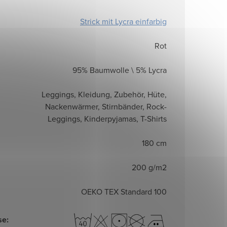
Strick mit Lycra einfarbig
Rot
95% Baumwolle \ 5% Lycra
Leggings, Kleidung, Zubehör, Hüte,
Nackenwärmer, Stirnbänder, Rock-
Leggings, Kinderpyjamas, T-Shirts
180 cm
200 g/m2
OEKO TEX Standard 100
se
: