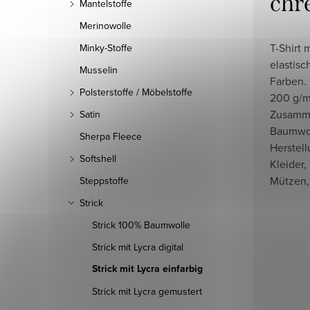
chr
Mantelstoffe
Merinowolle
T-Shirt 
Minky-Stoffe
elastis
Musselin
Farben.
Polsterstoffe / Möbelstoffe
200 g/m
Zusamm
Satin
Baumwoll
Sherpa Fleece
Herstell
Softshell
Kleider,
Mützen,
Steppstoffe
Strick
Strick 100% Baumwolle
Strick mit Lycra digital
Strick mit Lycra einfarbig
Strick mit Lycra gemustert