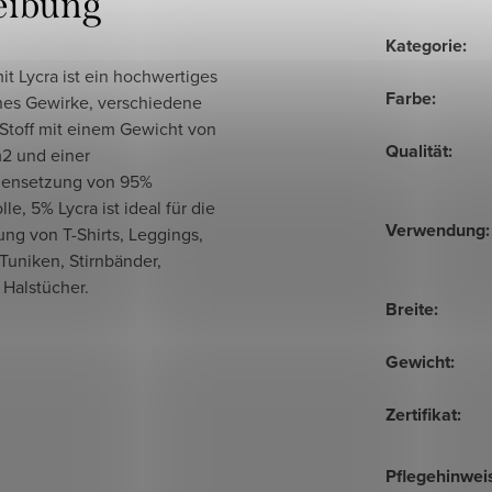
eibung
Kategorie
:
mit Lycra ist ein hochwertiges
Farbe
:
ches Gewirke, verschiedene
 Stoff mit einem Gewicht von
Qualität
:
2 und einer
ensetzung von 95%
e, 5% Lycra ist ideal für die
Verwendung
:
ung von T-Shirts, Leggings,
 Tuniken, Stirnbänder,
 Halstücher.
Breite
:
Gewicht
:
Zertifikat
:
Pflegehinwei