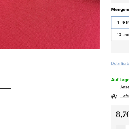
Mengenr
1 - 9 l
10 und
Detaillier
Auf Lage
Ans
Lief
8,7
Verkau