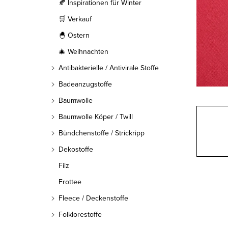
l
🍂 Inspirationen für Winter
🛒 Verkauf
e
🐣 Ostern
i
🎄 Weihnachten
s
Antibakterielle / Antivirale Stoffe
t
Badeanzugstoffe
Baumwolle
e
Baumwolle Köper / Twill
Bündchenstoffe / Strickripp
Dekostoffe
Filz
Frottee
Fleece / Deckenstoffe
Folklorestoffe