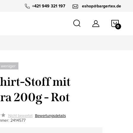
+421 949 321 197
eshop@bargertex.de
WARE
 weniger
hirt-Stoff mit
ra 200g - Rot
Nicht bewertet
Bewertungsdetails
mmer:
2414577