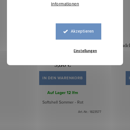
Informationen
Akzeptieren
Softshell-Sommer - Rot
Bündch
Einstellungen
9,80 €
IN DEN WARENKORB
Auf Lager
12 lfm
Softshell Sommer - Rot
Art.-Nr.:
1823577