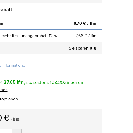
abatt
fm
8,70 €
/ lfm
 mehr lfm = mengenrabatt 12 %
7,66 €
/ lfm
Sie sparen
0 €
te Informationen
r
27,65 lfm
17.8.2026
ehen
eroptionen
0 €
/ lfm
fspreis: