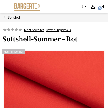
Zum
W
Inhalt
springen
Softshell
Nicht bewertet
Bewertungsdetails
Softshell-Sommer - Rot
Mehr für weniger