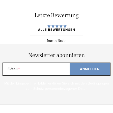
Letzte Bewertung
ALLE BEWERTUNGEN
Ioana Buda
Newsletter abonnieren
E-Mail
ANMELDEN
Mit der Eingabe Ihrer E-Mail erklären Sie sich mit den
Bedingungen
zum Schutz personenbezogener Daten
F