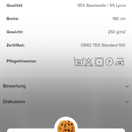
Qualität
:
95% Baumwolle \ 5% Lycra
Breite
:
180 cm
Gewicht
:
250 g/m2
Zertifikat
:
OEKO TEX Standard 100
Pflegehinweise
:
Bewertung
Diskussion