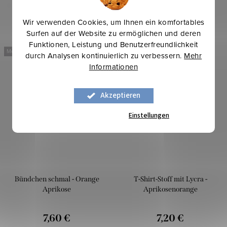
Wir verwenden Cookies, um Ihnen ein komfortables
Surfen auf der Website zu ermöglichen und deren
Funktionen, Leistung und Benutzerfreundlichkeit
Mehr für weniger
Mehr für weniger
durch Analysen kontinuierlich zu verbessern.
Mehr
Informationen
Akzeptieren
Einstellungen
Bündchen schmal - Orange
T-Shirt-Stoff mit Lycra -
Aprikose
Aprikosenorange
7,60 €
7,20 €