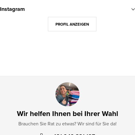
u
Instagram
ß
z
PROFIL ANZEIGEN
e
i
l
e
Wir helfen Ihnen bei Ihrer Wahl
Brauchen Sie Rat zu etwas? Wir sind für Sie da!