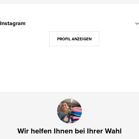
F
u
Instagram
ß
z
PROFIL ANZEIGEN
e
i
l
e
Wir helfen Ihnen bei Ihrer Wahl