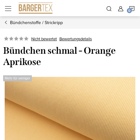
Zum
W
Inhalt
springen
Bündchenstoffe / Strickripp
Nicht bewertet
Bewertungsdetails
Bündchen schmal - Orange
Aprikose
Mehr für weniger