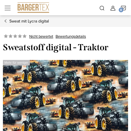
Zum
W
Inhalt
springen
Sweat mit Lycra digital
Nicht bewertet
Bewertungsdetails
Sweatstoff digital - Traktor
Mehr für weniger