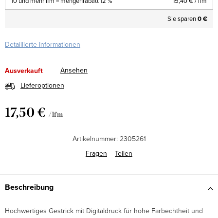
10 und mehr lfm = mengenrabatt 12 %
15,40 €
/ lfm
Sie sparen
0 €
Detaillierte Informationen
Ansehen
Ausverkauft
Lieferoptionen
17,50 €
/ lfm
Verkaufspreis:
Artikelnummer:
2305261
Fragen
Teilen
Beschreibung
Hochwertiges Gestrick mit Digitaldruck für hohe Farbechtheit und