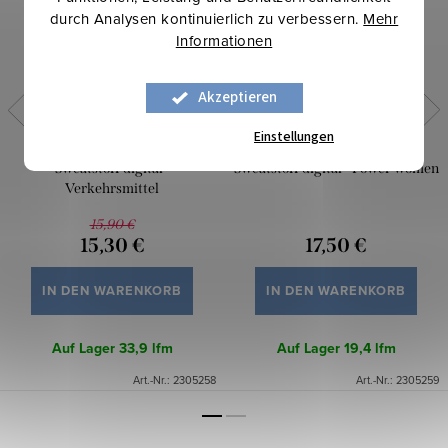
durch Analysen kontinuierlich zu verbessern.
Mehr
Informationen
Akzeptieren
Einstellungen
Sweatstoff digital -
Sweatstoff digital - Power women
Verkehrsmittel
15,90 €
15,30 €
17,50 €
IN DEN WARENKORB
IN DEN WARENKORB
Auf Lager
33,9 lfm
Auf Lager
19,4 lfm
Art.-Nr.:
2305258
Art.-Nr.:
2305259