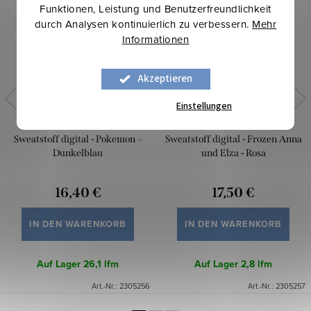
Funktionen, Leistung und Benutzerfreundlichkeit
durch Analysen kontinuierlich zu verbessern.
Mehr
Informationen
Akzeptieren
Einstellungen
Sweatstoff digital - Pokemon –
Sweatstoff digital - Frozen Anna
Dunkelblau
und Elza - Rosa
16,40 €
17,50 €
IN DEN WARENKORB
IN DEN WARENKORB
Auf Lager
26,1 lfm
Auf Lager
2,8 lfm
Art.-Nr.:
2305256
Art.-Nr.:
2305257