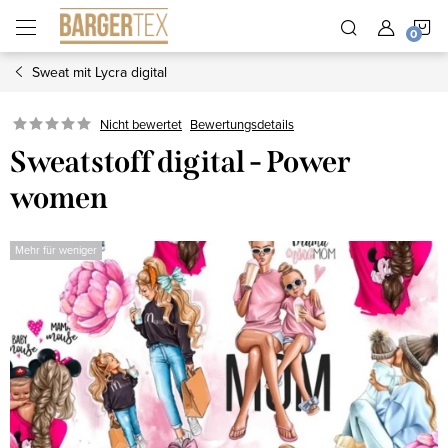
Zum
W
Inhalt
springen
Sweat mit Lycra digital
Nicht bewertet
Bewertungsdetails
Sweatstoff digital - Power
women
Mehr für weniger