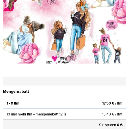
Mengenrabatt
1 - 9 lfm
17,50 €
/ lfm
10 und mehr lfm = mengenrabatt 12 %
15,40 €
/ lfm
Sie sparen
0 €