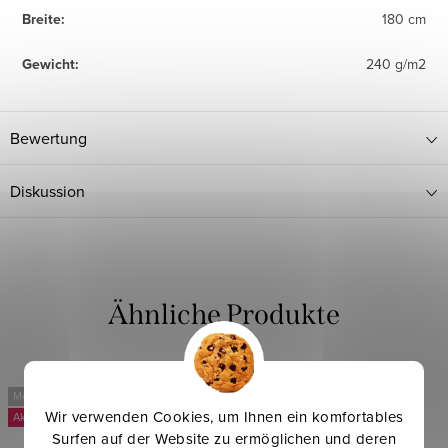
Breite
:
180 cm
Gewicht
:
240 g/m2
Bewertung
Diskussion
Mehr für weniger
Mehr für weniger
Wir verwenden Cookies, um Ihnen ein komfortables
-3 %
Surfen auf der Website zu ermöglichen und deren