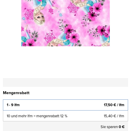
Mengenrabatt
1 - 9 lfm
17,50 €
/ lfm
10 und mehr lfm = mengenrabatt 12 %
15,40 €
/ lfm
Sie sparen
0 €