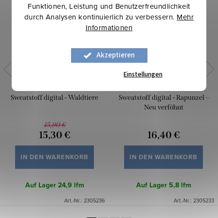
Funktionen, Leistung und Benutzerfreundlichkeit
durch Analysen kontinuierlich zu verbessern.
Mehr
Informationen
Akzeptieren
Einstellungen
Sweatstoff digital - Waldtiere
Sweatstoff digital - Rapunzel –
Neu verföhnt
15,90 €
15,30 €
16,40 €
IN DEN WARENKORB
IN DEN WARENKORB
Auf Lager
24,9 lfm
Auf Lager
5,8 lfm
Art.-Nr.:
2305236
Art.-Nr.:
2305233