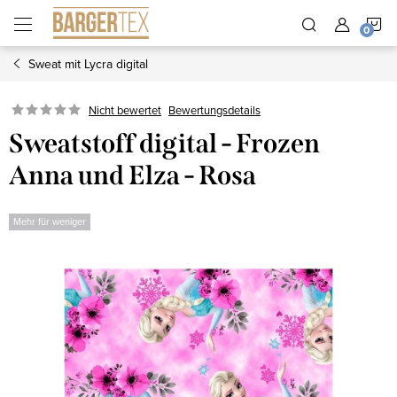
Zum
W
Inhalt
springen
Sweat mit Lycra digital
Nicht bewertet
Bewertungsdetails
Sweatstoff digital - Frozen
Anna und Elza - Rosa
Mehr für weniger