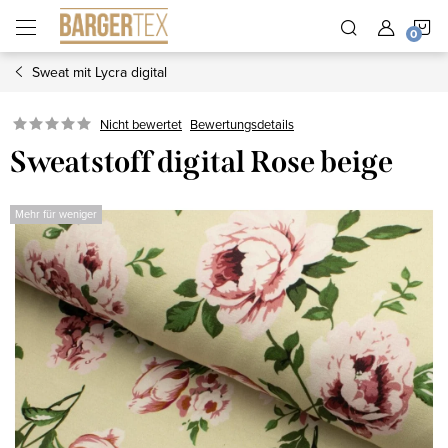
Zum
W
Inhalt
springen
Sweat mit Lycra digital
Nicht bewertet
Bewertungsdetails
Sweatstoff digital Rose beige
Mehr für weniger