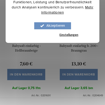
Funktionen, Leistung und Benutzerfreundlichkeit
durch Analysen kontinuierlich zu verbessern.
Mehr
Informationen
Akzeptieren
Einstellungen
Babysoft einfarbig -
Babysoft einfarbig b. 200 -
Hellbraunbeige
Braungrau
7,60 €
13,10 €
IN DEN WARENKORB
IN DEN WARENKORB
Auf Lager
0,75 lfm
Auf Lager
3,65 bm
Art.-Nr.:
0201691
Art.-Nr.:
0204649