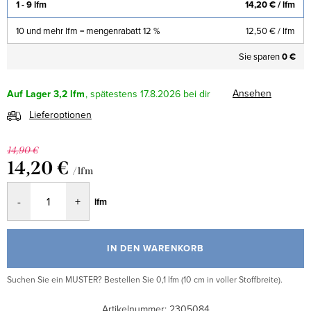
1 - 9 lfm
14,20 €
/ lfm
10 und mehr lfm = mengenrabatt 12 %
12,50 €
/ lfm
Sie sparen
0 €
Ansehen
Auf Lager
3,2 lfm
17.8.2026
Lieferoptionen
14,90 €
14,20 €
/ lfm
Verkaufspreis:
lfm
IN DEN WARENKORB
Suchen Sie ein MUSTER? Bestellen Sie 0,1 lfm (10 cm in voller Stoffbreite).
Artikelnummer:
2305084