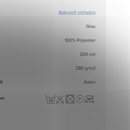
Babysoft einfarbig
Grau
100% Polyester
200 cm
280 g/m2
d
:
Asien
se
: