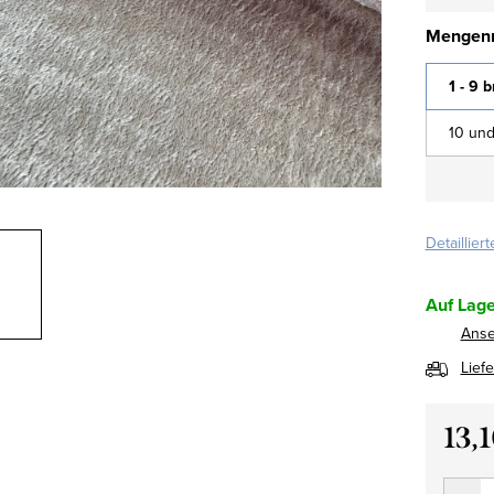
Mengenr
1 - 9 
10 und
Detaillier
Auf Lage
Ans
Lief
13,
Verkau