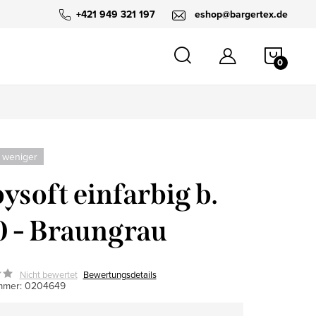
+421 949 321 197
eshop@bargertex.de
WARE
 weniger
ysoft einfarbig b.
 - Braungrau
Nicht bewertet
Bewertungsdetails
mmer:
0204649