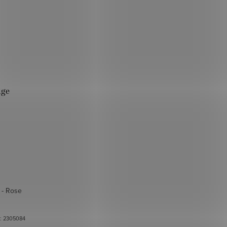
ige
k - Rose
.:
2305084