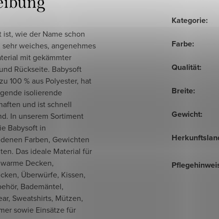
eibung
Kategorie
:
 ist, wie der Name schon
Farbe
:
in sehr weiches, angenehmes
aterial mit gekämmter
Qualität
:
 und Rückseite. Babysoft
zu 100 % aus Polyester, hat
Breite
:
agende isolierende
aften und ist schnell
Gewicht
:
nd. In unserem Sortiment
ie Babysoft in
Herkunftslan
edenen Farben, Gewichten
ten. Das ideale Material für
 warme Decken,
Pflegehinwei
cken, Überwürfe, Kissen,
ehör, Bademäntel,
r, Sweatshirts, Mützen,
mer sowie Einsätze für