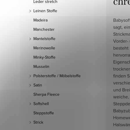
chr
Leder stretch
Leinen Stoffe
Babysoft
Madeira
sagt, e
Manchester
Strickm
Mantelstoffe
Vorder-
besteht 
Merinowolle
hervorr
Minky-Stoffe
Eigensch
Musselin
trockne
finden S
Polsterstoffe / Möbelstoffe
verschi
Satin
und Brei
Sherpa Fleece
weiche,
Steppde
Softshell
Babyzub
Steppstoffe
Homewea
Strick
Halswär