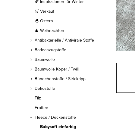
l
🍂 Inspirationen für Winter
🛒 Verkauf
e
🐣 Ostern
i
🎄 Weihnachten
s
Antibakterielle / Antivirale Stoffe
t
Badeanzugstoffe
Baumwolle
e
Baumwolle Köper / Twill
Bündchenstoffe / Strickripp
Dekostoffe
Filz
Frottee
Fleece / Deckenstoffe
Babysoft einfarbig