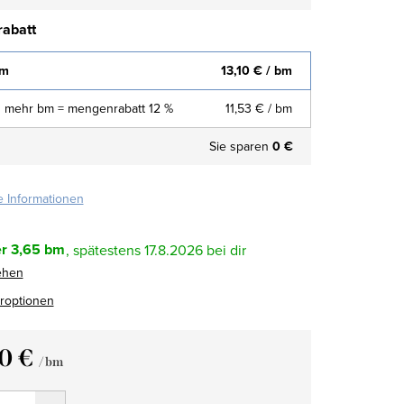
abatt
bm
13,10 €
/ bm
 mehr bm = mengenrabatt 12 %
11,53 €
/ bm
Sie sparen
0 €
te Informationen
r
3,65 bm
17.8.2026
ehen
eroptionen
10 €
/ bm
fspreis: