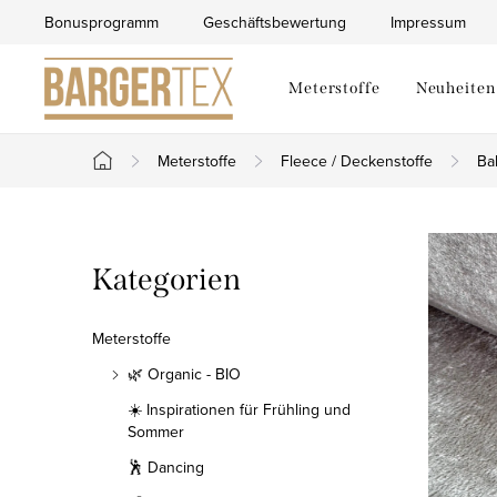
Zum
Bonusprogramm
Geschäftsbewertung
Impressum
Inhalt
springen
Meterstoffe
Neuheiten
Meterstoffe
Fleece / Deckenstoffe
Ba
Startseite
S
Kategorien
Kategorien
e
überspringen
i
Meterstoffe
t
🌿 Organic - BIO
☀️ Inspirationen für Frühling und
e
Sommer
n
🕺 Dancing