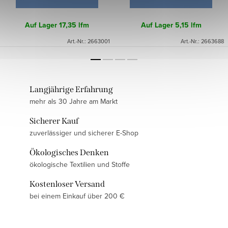
Auf Lager
17,35 lfm
Auf Lager
5,15 lfm
Art.-Nr.:
2663001
Art.-Nr.:
2663688
Langjährige Erfahrung
mehr als 30 Jahre am Markt
Sicherer Kauf
zuverlässiger und sicherer E-Shop
Ökologisches Denken
ökologische Textilien und Stoffe
Kostenloser Versand
bei einem Einkauf über 200 €