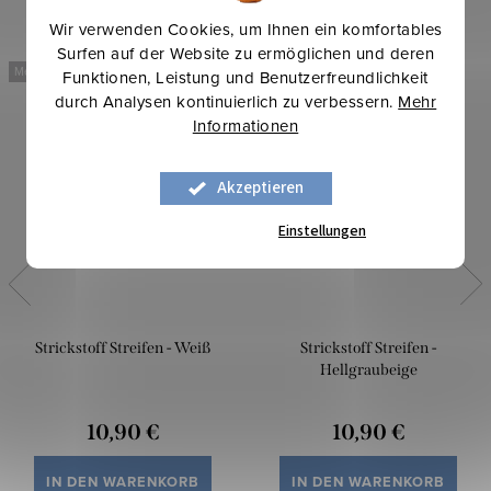
Wir verwenden Cookies, um Ihnen ein komfortables
Surfen auf der Website zu ermöglichen und deren
Mehr für weniger
Mehr für weniger
Funktionen, Leistung und Benutzerfreundlichkeit
durch Analysen kontinuierlich zu verbessern.
Mehr
Informationen
Akzeptieren
Einstellungen
Strickstoff Streifen - Weiß
Strickstoff Streifen -
Hellgraubeige
10,90 €
10,90 €
IN DEN WARENKORB
IN DEN WARENKORB