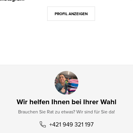
ß
z
PROFIL ANZEIGEN
e
i
l
e
Wir helfen Ihnen bei Ihrer Wahl
Brauchen Sie Rat zu etwas? Wir sind für Sie da!
+421 949 321 197