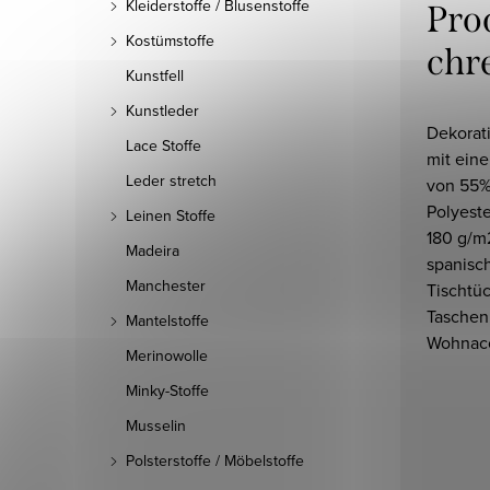
Kleiderstoffe / Blusenstoffe
Pro
Kostümstoffe
chr
Kunstfell
Kunstleder
Dekorati
Lace Stoffe
mit ein
Leder stretch
von 55%
Polyest
Leinen Stoffe
180 g/m
Madeira
spanisc
Manchester
Tischtü
Taschen
Mantelstoffe
Wohnacc
Merinowolle
Minky-Stoffe
Musselin
Polsterstoffe / Möbelstoffe