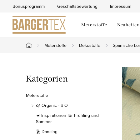
Zum
Bonusprogramm
Geschäftsbewertung
Impressum
Inhalt
springen
Meterstoffe
Neuheiten
Meterstoffe
Dekostoffe
Spanische Lo
Startseite
S
Kategorien
Kategorien
e
überspringen
i
Meterstoffe
t
🌿 Organic - BIO
☀️ Inspirationen für Frühling und
e
Sommer
n
🕺 Dancing