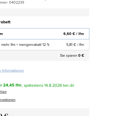
mmer:
0402239
abatt
fm
6,60 €
/ lfm
 mehr lfm = mengenrabatt 12 %
5,81 €
/ lfm
Sie sparen
0 €
te Informationen
r
24,45 lfm
14.8.2026
ehen
eroptionen