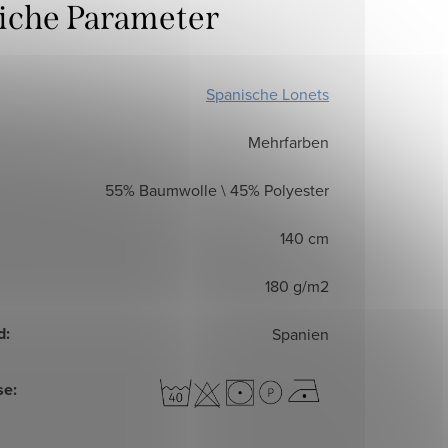
liche Parameter
Spanische Lonets
Mehrfarben
55% Baumwolle \ 45% Polyester
140 cm
180 g/m2
d
:
Spanien
se
: