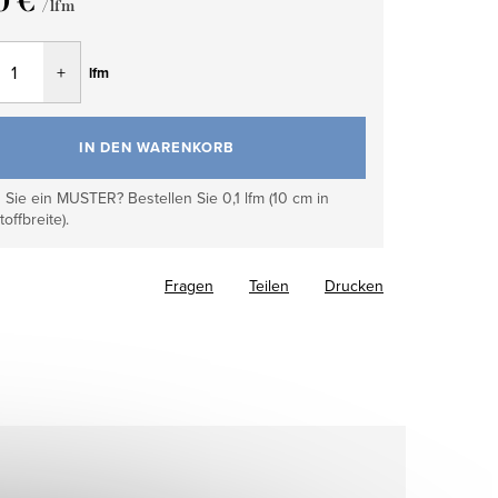
0 €
/ lfm
fspreis:
lfm
IN DEN WARENKORB
Sie ein MUSTER? Bestellen Sie 0,1 lfm (10 cm in
toffbreite).
Fragen
Teilen
Drucken