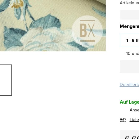
Artikelnu
Mengenr
1 - 9 l
10 und
Detaillier
Auf Lage
Ans
Lief