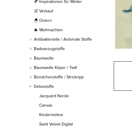
l
🍂 Inspirationen für Winter
🛒 Verkauf
e
🐣 Ostern
i
🎄 Weihnachten
s
Antibakterielle / Antivirale Stoffe
t
Badeanzugstoffe
Baumwolle
e
Baumwolle Köper / Twill
Bündchenstoffe / Strickripp
Dekostoffe
Jacquard Nordic
Canvas
Kindermotive
Samt Velvet Digital