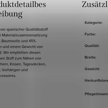
duktdetailbes
Zusätz
eibung
Kategorie
:
ver spanischer Qualitätsstoff
Farbe
:
er Materialzusammensetzung
 Baumwolle und 45%
Qualität
:
er und einem Gewicht von
2. Wir empfehlen diesen
Breite
:
hen Stoff zum Nähen von
chern, Kissen, Tagesdecken,
Gewicht
:
, Vorhängen und
essoires.
Herkunftslan
Pflegehinwei