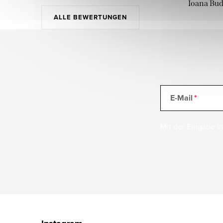
Ioana Bu
ALLE BEWERTUNGEN
E-Mail
Mit der Eingabe Ih
F
u