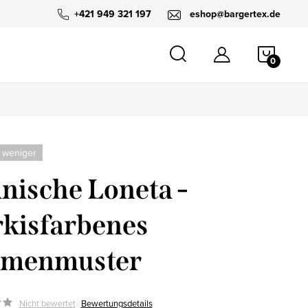
+421 949 321 197
eshop@bargertex.de
WARE
 weniger
nische Loneta -
kisfarbenes
umenmuster
Nicht bewertet
Bewertungsdetails