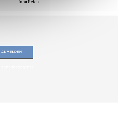
Inna Reich
ANMELDEN
ersonenbezogener