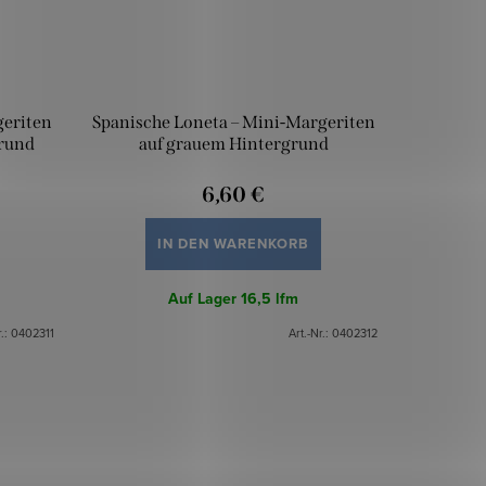
geriten
Spanische Loneta – Mini-Margeriten
rund
auf grauem Hintergrund
6,60 €
IN DEN WARENKORB
Auf Lager
16,5 lfm
r.:
0402311
Art.-Nr.:
0402312