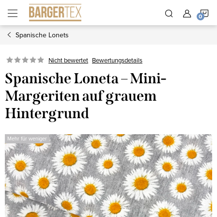
Zum
W
Inhalt
springen
Spanische Lonets
Nicht bewertet
Bewertungsdetails
Spanische Loneta – Mini-
Margeriten auf grauem
Hintergrund
Mehr für weniger