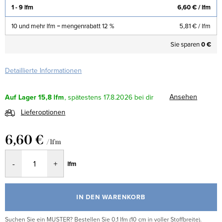
1 - 9 lfm
6,60 €
/ lfm
10 und mehr lfm = mengenrabatt 12 %
5,81 €
/ lfm
Sie sparen
0 €
Detaillierte Informationen
Ansehen
Auf Lager
15,8 lfm
17.8.2026
Lieferoptionen
6,60 €
/ lfm
Verkaufspreis:
lfm
IN DEN WARENKORB
Suchen Sie ein MUSTER? Bestellen Sie 0,1 lfm (10 cm in voller Stoffbreite).