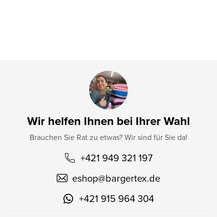
i
l
e
Wir helfen Ihnen bei Ihrer Wahl
Brauchen Sie Rat zu etwas? Wir sind für Sie da!
+421 949 321 197
eshop
@
bargertex.de
+421 915 964 304