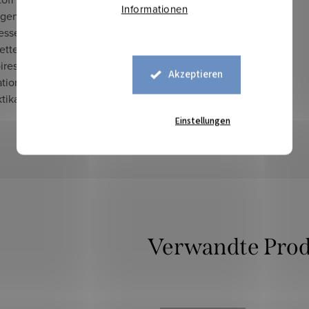
Informationen
agend zum Beziehen von
esseln, Stühlen,
betten sowie dekorativen
ires, bei denen die
Akzeptieren
tion aus Eleganz, Komfort
tikabilität entscheidend ist.
Einstellungen
Verwandte Pro