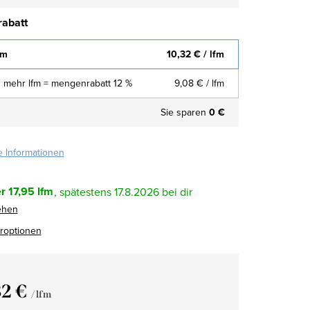
abatt
fm
10,32 €
/ lfm
 mehr lfm = mengenrabatt 12 %
9,08 €
/ lfm
Sie sparen
0 €
te Informationen
r
17,95 lfm
17.8.2026
ehen
eroptionen
32 €
/ lfm