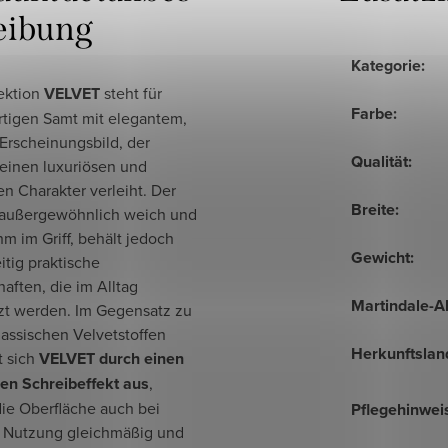
eibung
Kategorie
:
lektion
VELVET
steht für
Farbe
:
tigen Samt mit elegantem,
Erscheinungsbild, der
Qualität
:
einen luxuriösen und
n Charakter verleiht. Der
Breite
:
st außergewöhnlich weich und
 im Griff, behält jedoch
Gewicht
:
itig praktische
aften, die im Alltag
Martindale-A
zt werden. Im Gegensatz zu
lassischen Velvetstoffen
Herkunftslan
t sich
VELVET durch einen
en Schreibeffekt aus
,
die Oberfläche auch bei
Pflegehinwei
r Nutzung gleichmäßig und