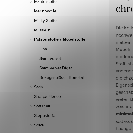
Mantelstoffe
chr
Merinowolle
Minky-Stoffe
Die Kol
Musselin
hochwer
Polsterstoffe / Möbelstoffe
mattem 
Möbeln 
Lina
moderne
Samt Velvet
Stoff i
Samt Velvet Digital
angenehm
gleichze
Bezugssplüsch Bonekal
Eigensch
Satin
geschät
Sherpa Fleece
vielen k
zeichne
Softshell
minimal
Steppstoffe
sodass 
Strick
häufige