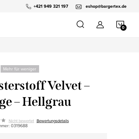
+421 949 321 197
eshop@bargertex.de
WARE
Mehr für weniger
sterstoff Velvet –
ge – Hellgrau
Nicht bewertet
Bewertungsdetails
mmer:
0319688