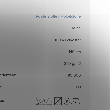
Polsterstoffe / Möbelstoffe
Beige
100% Polyester
140 cm
350 g/m2
briebtest
:
80 000
d
:
EU
se
: