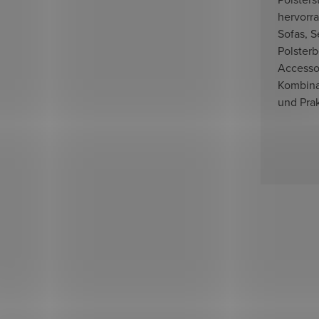
hervorr
Sofas, S
Polster
Accesso
Kombina
und Prak