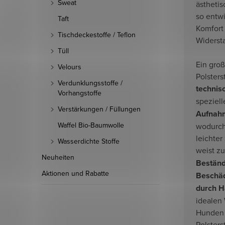
Sweat
ästhetis
so entwi
Taft
Komfort
Tischdeckestoffe / Teflon
Widersta
Tüll
Ein groß
Velours
Polsters
Verdunklungsstoffe /
technis
Vorhangstoffe
speziel
Verstärkungen / Füllungen
Aufnahm
Waffel Bio-Baumwolle
wodurch
leichter
Wasserdichte Stoffe
weist 
Neuheiten
Beständ
Aktionen und Rabatte
Beschä
durch H
idealen 
Hunden 
Polsters