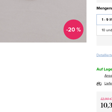
Mengenr
1 - 9 l
-20 %
10 und
Detaillier
Auf Lage
Ans
Lief
12,90 €
10,