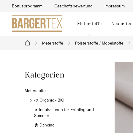
Zum
Bonusprogramm
Geschäftsbewertung
Impressum
Inhalt
springen
Meterstoffe
Neuheiten
Meterstoffe
Polsterstoffe / Möbelstoffe
Startseite
S
Kategorien
Kategorien
e
überspringen
i
Meterstoffe
t
🌿 Organic - BIO
☀️ Inspirationen für Frühling und
e
Sommer
n
🕺 Dancing