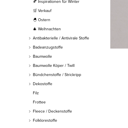
l
🍂 Inspirationen für Winter
🛒 Verkauf
e
🐣 Ostern
i
🎄 Weihnachten
s
Antibakterielle / Antivirale Stoffe
t
Badeanzugstoffe
Baumwolle
e
Baumwolle Köper / Twill
Bündchenstoffe / Strickripp
Dekostoffe
Filz
Frottee
Fleece / Deckenstoffe
Folklorestoffe