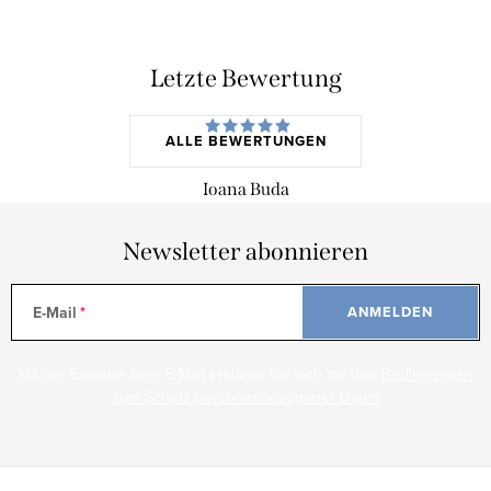
Letzte Bewertung
ALLE BEWERTUNGEN
Ioana Buda
Newsletter abonnieren
E-Mail
ANMELDEN
Mit der Eingabe Ihrer E-Mail erklären Sie sich mit den
Bedingungen
zum Schutz personenbezogener Daten
F