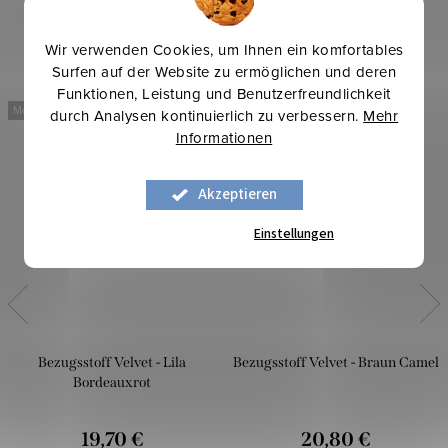
Wir verwenden Cookies, um Ihnen ein komfortables
Surfen auf der Website zu ermöglichen und deren
Funktionen, Leistung und Benutzerfreundlichkeit
Mehr für weniger
Mehr für weniger
durch Analysen kontinuierlich zu verbessern.
Mehr
Informationen
Akzeptieren
Einstellungen
Bezugsstoff Velvet - Lila
Bezugsstoff Velvet - Braun Camel
Bordeauxrot
19,70 €
20,80 €