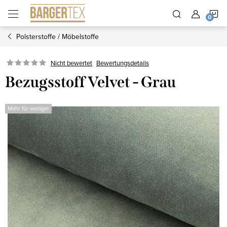
Zum
W
Inhalt
springen
Polsterstoffe / Möbelstoffe
Nicht bewertet
Bewertungsdetails
Bezugsstoff Velvet - Grau
Mehr für weniger