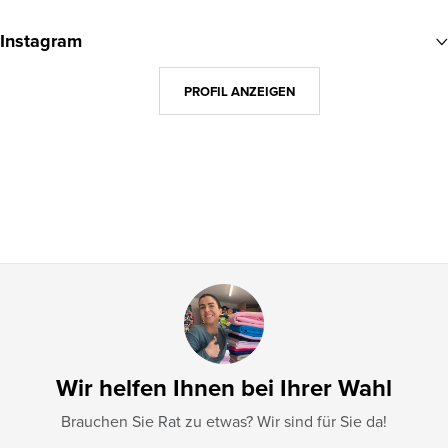
u
Instagram
ß
z
PROFIL ANZEIGEN
e
i
l
e
Wir helfen Ihnen bei Ihrer Wahl
Brauchen Sie Rat zu etwas? Wir sind für Sie da!